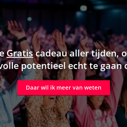
ge
G
ratis
cadeau aller tijden,
volle potentieel echt te gaa
Daar wil ik meer van weten