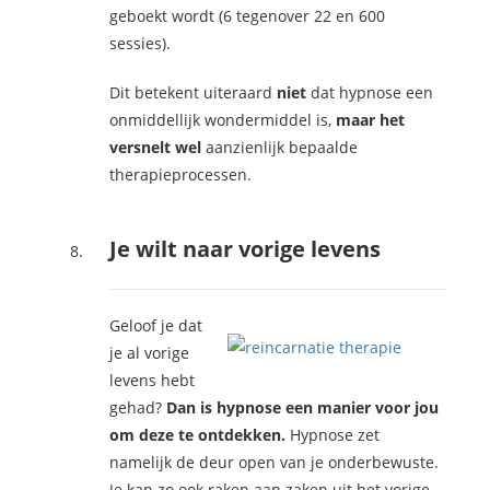
geboekt wordt (6 tegenover 22 en 600
sessies).
Dit betekent uiteraard
niet
dat hypnose een
onmiddellijk wondermiddel is,
maar het
versnelt wel
aanzienlijk bepaalde
therapieprocessen.
Je wilt naar vorige levens
Geloof je dat
je al vorige
levens hebt
gehad?
Dan is hypnose een manier voor jou
om deze te ontdekken.
Hypnose zet
namelijk de deur open van je onderbewuste.
Je kan zo ook raken aan zaken uit het vorige