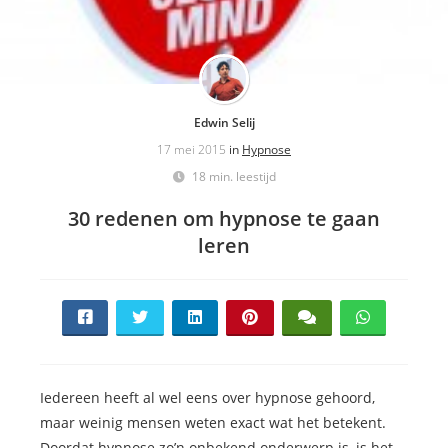
Edwin Selij
17 mei 2015
in
Hypnose
18 min. leestijd
30 redenen om hypnose te gaan
leren
Iedereen heeft al wel eens over hypnose gehoord,
maar weinig mensen weten exact wat het betekent.
Doordat hypnose zo’n onbekend onderwerp is, is het