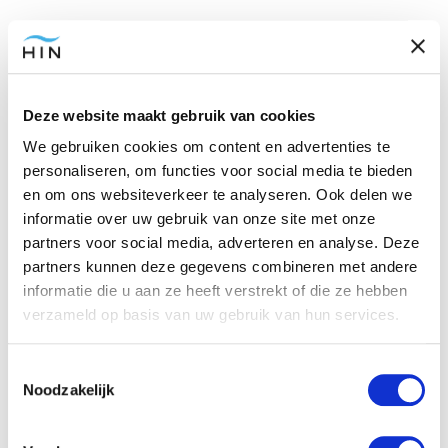
Veel mensen zullen eerst misschien wat
sceptisch of twijfelend tegenover hypnose
staan. Ze geloven niet in de werking, vinden
Deze website maakt gebruik van cookies
het eng of hebben er maar heel weinig
We gebruiken cookies om content en advertenties te
kennis van. Het is dan ook heel bijzonder
personaliseren, om functies voor social media te bieden
deze mensen te verbazen met je hypnose-
en om ons websiteverkeer te analyseren. Ook delen we
skills.
informatie over uw gebruik van onze site met onze
partners voor social media, adverteren en analyse. Deze
Zie hun
twijfels als sneeuw voor de zon smelten
partners kunnen deze gegevens combineren met andere
en wie weet leidt het tot een grappige
informatie die u aan ze heeft verstrekt of die ze hebben
anekdote of een goed gesprek. Als je ooit
verzameld op basis van uw gebruik van hun services.
iemand wilt imponeren heb je alvast deze
geweldige skill op zak!
Toestemmingsselectie
Noodzakelijk
Kijk hieronder naar Derren Bown die een
simpele doch effectieve inductie doet bij
iemand :-)