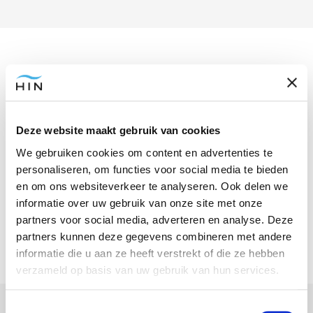
Zelfstandige professionals en
vrijwilligers waar wij mee werken
Deze website maakt gebruik van cookies
Bij het HIN werken we met diverse professionals.
We gebruiken cookies om content en advertenties te
Sommigen huren we in en anderen werken op
personaliseren, om functies voor social media te bieden
vrijwillige basis mee om onze opleidingen, producten
en om ons websiteverkeer te analyseren. Ook delen we
informatie over uw gebruik van onze site met onze
en organisatie nog beter te maken. Je ziet ze hieronder.
partners voor social media, adverteren en analyse. Deze
partners kunnen deze gegevens combineren met andere
informatie die u aan ze heeft verstrekt of die ze hebben
verzameld op basis van uw gebruik van hun services.
Trainers
Toestemmingsselectie