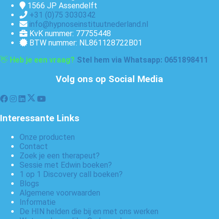
1566 JP
Assendelft
+31 (0)75 3030342
info@hypnoseinstituutnederland.nl
KvK nummer: 77755448
BTW nummer: NL861128722B01
👋
Heb je een vraag?
Stel hem via Whatsapp: 0651898411
Volg ons op Social Media
Interessante Links
Onze producten
Contact
Zoek je een therapeut?
Sessie met Edwin boeken?
1 op 1 Discovery call boeken?
Blogs
Algemene voorwaarden
Informatie
De HIN helden die bij en met ons werken