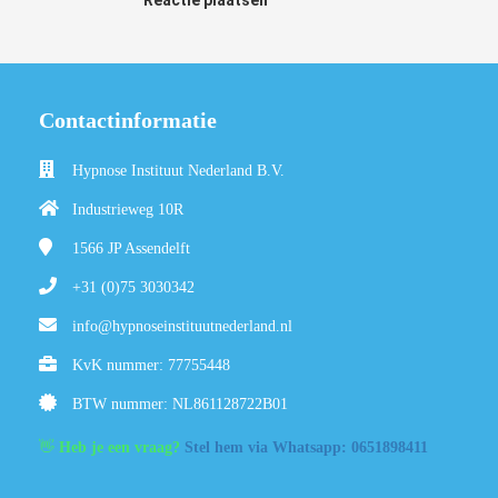
Contactinformatie
Hypnose Instituut Nederland B.V.
Industrieweg 10R
1566 JP
Assendelft
+31 (0)75 3030342
info@hypnoseinstituutnederland.nl
KvK nummer: 77755448
BTW nummer: NL861128722B01
👋
Heb je een vraag?
Stel hem via Whatsapp: 0651898411