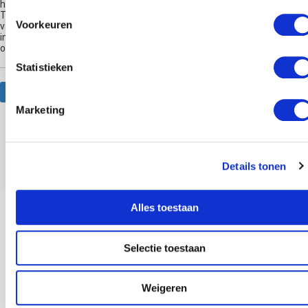
het niet je doet het' en 'Breek Je Vrij!' en komt regelmatig op radio en
TV om te praten over hypnose. Hij is de nummer 1 Hypnose Trainer
Voorkeuren
van Nederland en geeft al jaren hypnose trainingen. Hij was de eerste
in Nederland die moderne hypnotherapie via livestream ging
onderwijzen.
Statistieken
Website
Marketing
Anderen bekeken ook
Details tonen
Alles toestaan
Selectie toestaan
Weigeren