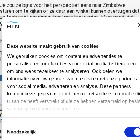
Je zou ze bijna voor het perspectief eens naar Zimbabwe
sturen om te kijken of ze daar een winkel kunnen overtuigen dat
ze toch echt genderneutraal moeten worden. Maar goed, dat
gun je ook niemand om daar een genderneutrale winkel te
moeten openen in die bloedhitte.
Ken je het gezegde
‘veeg eerst je eigen straatje schoon?’
Deze website maakt gebruik van cookies
‘Ruim eerst je eigen traumaatjes eens op’ zou het mogen zijn.
We gebruiken cookies om content en advertenties te
Heb ik net ook weer gedaan met deze post
😉
personaliseren, om functies voor social media te bieden en
om ons websiteverkeer te analyseren. Ook delen we
informatie over uw gebruik van onze site met onze partners
voor social media, adverteren en analyse. Deze partners
kunnen deze gegevens combineren met andere informatie di
u aan ze heeft verstrekt of die ze hebben verzameld op basi
van uw gebruik van hun services.
Over de schrijver
Edwin Selij
Toestemmingsselectie
Noodzakelijk
Edwin Selij is eigenaar en oprichter van Hypnose Instituut Nederland
en geeft trainingen in Hypnose. Hij is auteur van de boeken 'Je hebt