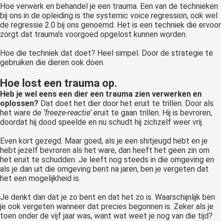
Hoe verwerk en behandel je een trauma. Een van de technieken
bij ons in de opleiding is the systemic voice regression, ook wel
de regressie 2.0 bij ons genoemd. Het is een techniek die ervoor
zorgt dat trauma’s voorgoed opgelost kunnen worden.
Hoe die techniek dat doet? Heel simpel. Door de strategie te
gebruiken die dieren ook doen.
Hoe lost een trauma op.
Heb je wel eens een dier een trauma zien verwerken en
oplossen?
Dat doet het dier door het eruit te trillen. Door als
het ware de
‘freeze-reactie’
eruit te gaan trillen. Hij is bevroren,
doordat hij dood speelde en nu schudt hij zichzelf weer vrij.
Even kort gezegd. Maar goed, als je een shitjeugd hebt en je
hebt jezelf bevroren als het ware, dan heeft het geen zin om
het eruit te schudden. Je leeft nog steeds in die omgeving en
als je dan uit die omgeving bent na jaren, ben je vergeten dat
het een mogelijkheid is.
Je denkt dan dat je zo bent en dat het zo is. Waarschijnlijk ben
je ook vergeten wanneer dat precies begonnen is. Zeker als je
toen onder de vijf jaar was, want wat weet je nog van die tijd?