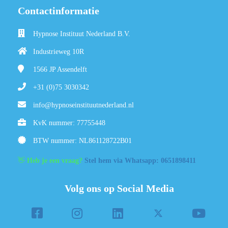
Contactinformatie
Hypnose Instituut Nederland B.V.
Industrieweg 10R
1566 JP
Assendelft
+31 (0)75 3030342
info@hypnoseinstituutnederland.nl
KvK nummer: 77755448
BTW nummer: NL861128722B01
👋
Heb je een vraag?
Stel hem via Whatsapp: 0651898411
Volg ons op Social Media