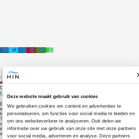
Over de schrijver
Edwin Selij
Deze website maakt gebruik van cookies
Edwin Selij is eigenaar en oprichter van Hypnose Instituut Nederland
We gebruiken cookies om content en advertenties te
en geeft trainingen in Hypnose. Hij is auteur van de boeken 'Je hebt
personaliseren, om functies voor social media te bieden en
het niet je doet het' en 'Breek Je Vrij!' en komt regelmatig op radio en
TV om te praten over hypnose. Hij is de nummer 1 Hypnose Trainer
om ons websiteverkeer te analyseren. Ook delen we
van Nederland en geeft al jaren hypnose trainingen. Hij was de eerste
informatie over uw gebruik van onze site met onze partners
in Nederland die moderne hypnotherapie via livestream ging
onderwijzen.
voor social media, adverteren en analyse. Deze partners