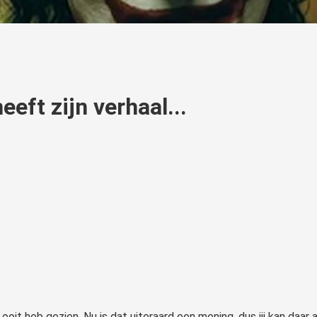
eeft zijn verhaal...
k ooit heb gezien. Nu is dat uiteraard een mening, dus jij kan daar