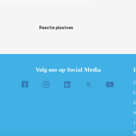
Reactie plaatsen
Volg ons op Social Media
I
O
C
Z
S
1
B