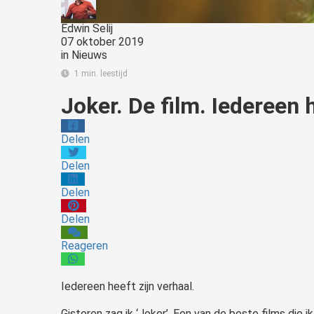
Edwin Selij
07 oktober 2019
in
Nieuws
1 min. leestijd
Joker. De film. Iedereen h
Delen
Delen
Delen
Delen
Reageren
Iedereen heeft zijn verhaal.
Gisteren zag ik ‘Joker’. Een van de beste films die i