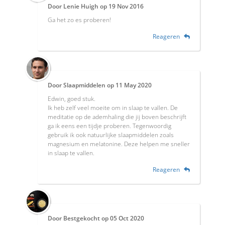
Door
Lenie Huigh
op
19 Nov 2016
Ga het zo es proberen!
Reageren
Door
Slaapmiddelen
op
11 May 2020
Edwin, goed stuk.
Ik heb zelf veel moeite om in slaap te vallen. De
meditatie op de ademhaling die jij boven beschrijft
ga ik eens een tijdje proberen. Tegenwoordig
gebruik ik ook natuurlijke slaapmiddelen zoals
magnesium en melatonine. Deze helpen me sneller
in slaap te vallen.
Reageren
Door
Bestgekocht
op
05 Oct 2020