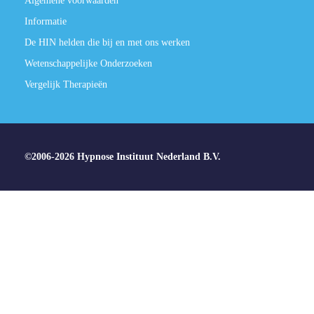
Algemene voorwaarden
Informatie
De HIN helden die bij en met ons werken
Wetenschappelijke Onderzoeken
Vergelijk Therapieën
©2006-2026 Hypnose Instituut Nederland B.V.