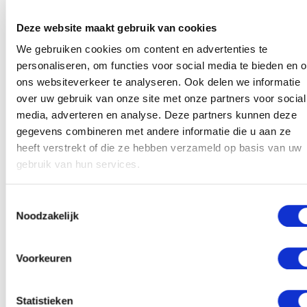
knieën naar je borst. Dan doe je jouw voeten omhoog
en pak je jouw voeten beet met je handen, net zoals
Deze website maakt gebruik van cookies
een baby dat doet. Je kunt experimenteren met druk
We gebruiken cookies om content en advertenties te
uitoefenen op je voeten of juist je voeten aan je
personaliseren, om functies voor social media te bieden en 
handen te laten trekken en hoe dat voelt terwijl je
ons websiteverkeer te analyseren. Ook delen we informatie
blijft ademen.
over uw gebruik van onze site met onze partners voor social
media, adverteren en analyse. Deze partners kunnen deze
gegevens combineren met andere informatie die u aan ze
Rug draaiing
heeft verstrekt of die ze hebben verzameld op basis van uw
gebruik van hun services.
Na een dag werken kun je gespannen zijn en dat is
Toestemmingsselectie
nergens zo goed te merken als in je rug. Een rug
Noodzakelijk
draaiing is daarom de perfecte pose om even alle
negatieve energie uit je lichaam te wringen. Vanuit de
pose van het blije kind spreid je jouw armen alsof je in
Voorkeuren
een T ligt. Je zorgt ervoor dat je knieën boven je
heupen zijn en tijdens het uitademen draai je ze naar
Statistieken
links terwijl jij naar rechts kijkt. Deze pose ontspant je