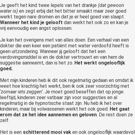
Je geeft het kind twee lepels van het drankje
(dat gewoon
water is)
en zegt erbij dat het bitter smaakt maar zeer goed
werkt tegen nare dromen en dat je er heel goed van slaapt.
Wanneer het kind je gelooft
dan werkt het ook zo en kan je
vrij eenvoudig een angst oplossen.
Je kan het overigens met van alles doen. Een verhaal van een
dokter die een keer een patiënt met water verdoofd heeft is
geen uitzondering. Wanneer jij gelooft dat het een
verdovingsmiddel is en de dokter vertrouwt en van hem de
suggestie aanneemt, dan is het zo.
Het werkt ongelooflijk
goed.
Met mijn kinderen heb ik dit ook regelmatig gedaan en omdat ik
weet hoe krachtig het werkt, ben ik ook zeer voorzichtig met
‘zomaar iets zeggen’
. Je moet goed beseffen dat op jonge
leeftijd, kinderen zeer vatbaar zijn voor suggesties en al
regelmatig in de hypnotische staat zijn. Nu heb ik het over
kinderen, maar bij volwassenen werkt het ook goed.
Het gaat
erom dat ze het idee aannemen en geloven
. De rest doen ze
zelf.
Het is een
schitterend mooi vak
en ook ongelooflijk waardevol