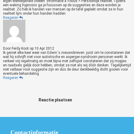
eigen werkelijkheid creëert. Informatie X Focus = Persoonlijk realiteit.Tijdens
een waking hypnosis ga je focussen op de suggesties en deze worden je
realiteit. Zo heb ik handen van mensen op de tafel geplakt omdat ze in hun
realiteit lijm onder hun handen hadden.
Reageren
Door
Ferdy Koot
op
10 Apr 2012
Ik geniet elke keer weer van Edwin´s nieuwsbrieven: juist om te constateren dat
wat hij schrijft niet voor autistische en asperger-syndroom personen werkt. Ik
verkeer vrij regelmatig en moet bijna met zelfspot constateren dat zij mopjes
en raadsels gelijk door hebben, omdat ze niet als wij dóór denken. Tegelijkertijd
niet vatbaar voor suggestie zijn en dús de deur denkbeeldig dicht gooien voor
eventuele behandeling.
Reageren
Reactie plaatsen
Contactinformatie