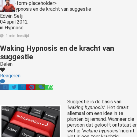
<:optin-form-placeholder>
Edwin Selij
04 april 2012
in
Hypnose
1 min. leestijd
Waking Hypnosis en de kracht van
suggestie
Delen
Reageren
Suggestie is de basis van
‘waking hypnosis’
. Het draait
allemaal om een idee in te
planten bij iemand. Wanneer die
persoon dat gelooft ontstaat er
wat je
‘waking hypnosis’
noemt.
Het is een zeer krachtig