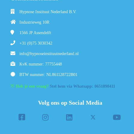
Hypnose Instituut Nederland B.V.
Industrieweg 10R
1566 JP
Assendelft
+31 (0)75 3030342
info@hypnoseinstituutnederland.nl
KvK nummer: 77755448
BTW nummer: NL861128722B01
👋
Heb je een vraag?
Stel hem via Whatsapp: 0651898411
Volg ons op Social Media