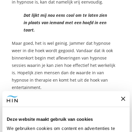
in hypnose is, kan dat namelijk vrij eenvoudig.
Dat lijkt mij nou eens cool om te laten zien
in plaats van iemand met een hoofd in een
taart.
Maar goed, het is wel geinig. Jammer dat hypnose
weer in die hoek wordt gegooid. Vandaar dat ik ook
binnenkort begin met afleveringen van hypnose
sessies waarin je kan zien hoe effectief het werkelijk
is. Hopelijk zien mensen dan de waarde in van
hypnose in therapie en komt het uit de hoek van
entertainment.
Desalniettemin zou ik zeker een keer gaan kijken naar
de show. En vraag jezelf dan af, s
tel je nou eens voor
dat het echt is
en die mensen kunnen dat dus met
Deze website maakt gebruik van cookies
hun brein… Dan kunnen ze toch ook gewoon simpel
We gebruiken cookies om content en advertenties te
van een probleem afkomen?