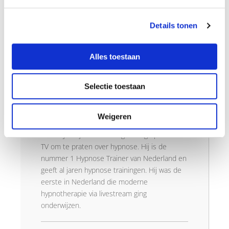
Details tonen
Over de schrijver
Edwin Selij
Alles toestaan
Selectie toestaan
Edwin Selij is eigenaar en oprichter van
Hypnose Instituut Nederland en geeft
trainingen in Hypnose. Hij is auteur van de
Weigeren
boeken 'Je hebt het niet je doet het' en
'Breek Je Vrij!' en komt regelmatig op radio en
TV om te praten over hypnose. Hij is de
nummer 1 Hypnose Trainer van Nederland en
geeft al jaren hypnose trainingen. Hij was de
eerste in Nederland die moderne
hypnotherapie via livestream ging
onderwijzen.