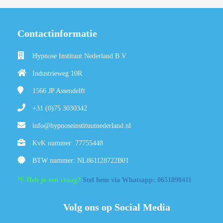
Contactinformatie
Hypnose Instituut Nederland B.V.
Industrieweg 10R
1566 JP
Assendelft
+31 (0)75 3030342
info@hypnoseinstituutnederland.nl
KvK nummer: 77755448
BTW nummer: NL861128722B01
👋
Heb je een vraag?
Stel hem via Whatsapp: 0651898411
Volg ons op Social Media