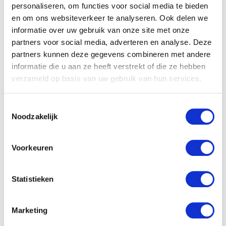
personaliseren, om functies voor social media te bieden
en om ons websiteverkeer te analyseren. Ook delen we
Dat was namelijk de vraag die ik mezelf stelde en
informatie over uw gebruik van onze site met onze
vandaar dat ik nu een vorm heb ontdekt die dat voor
partners voor social media, adverteren en analyse. Deze
elkaar krijgt bij bijna iedereen die tegenover mij zit ;-)
partners kunnen deze gegevens combineren met andere
informatie die u aan ze heeft verstrekt of die ze hebben
Nou ik zou dit zelf ook wel willen
verzameld op basis van uw gebruik van hun services.
kunnen..
Toestemmingsselectie
Noodzakelijk
Dat kan want op 15 en 16 oktober geven Richard
Stooker (mentalist) en ik een unieke tweedaagse
Voorkeuren
straathypnose training. Daar kan jij nog bij zijn.
Kijk
hier voor meer info.
Statistieken
Marketing