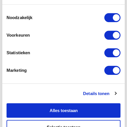
Toestemmingsselectie
Noodzakelijk
Voorkeuren
Statistieken
Over de schrijver
Edwin Selij
Marketing
Edwin Selij is eigenaar en oprichter van
Hypnose Instituut Nederland en geeft
trainingen in Hypnose. Hij is auteur van de
Details tonen
boeken 'Je hebt het niet je doet het' en
'Breek Je Vrij!' en komt regelmatig op radio en
Alles toestaan
TV om te praten over hypnose. Hij is de
nummer 1 Hypnose Trainer van Nederland en
geeft al jaren hypnose trainingen. Hij was de