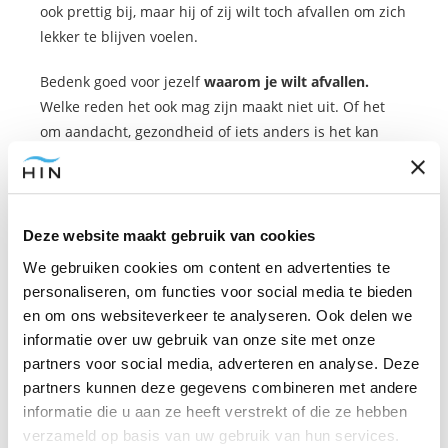
ook prettig bij, maar hij of zij wilt toch afvallen om zich
lekker te blijven voelen.
Bedenk goed voor jezelf
waarom je wilt afvallen.
Welke reden het ook mag zijn maakt niet uit. Of het
om aandacht, gezondheid of iets anders is het kan
allemaal.
Zolang je een doel hebt
en goed weet welke reden het
is waarom je wilt afvallen is het ook makkelijker om
Deze website maakt gebruik van cookies
aan de slag te gaan en er mee door te gaan. Tot je op
We gebruiken cookies om content en advertenties te
het punt komt dat het een deel geworden is van je
personaliseren, om functies voor social media te bieden
dagelijks leven en merk je hoe lekker het eigenlijk is
en om ons websiteverkeer te analyseren. Ook delen we
nu je
echt bezig bent met afvallen
en dat je gelukkig
informatie over uw gebruik van onze site met onze
bent met het lichaam dat bij je past.
partners voor social media, adverteren en analyse. Deze
partners kunnen deze gegevens combineren met andere
informatie die u aan ze heeft verstrekt of die ze hebben
Wil je gratis tips om af te vallen?
verzameld op basis van uw gebruik van hun services.