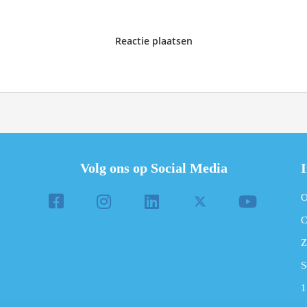
Reactie plaatsen
Volg ons op Social Media
I
O
C
Z
S
1