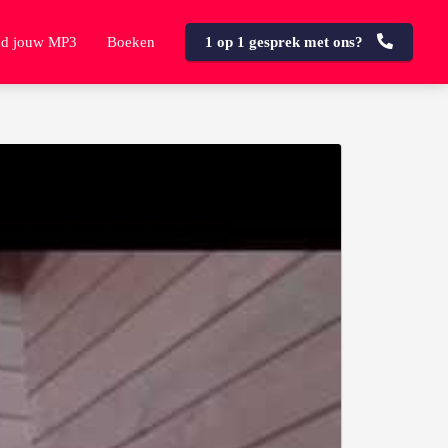
d jouw MP3
Boeken
1 op 1 gesprek met ons?