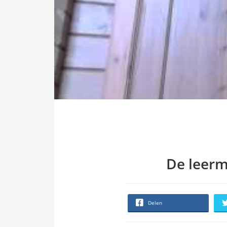
De leerm
Delen