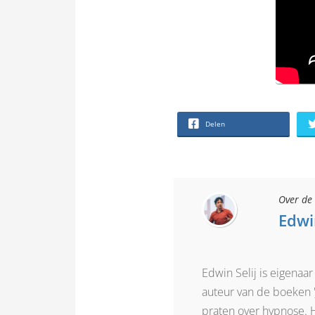
Delen
Over de 
Edwin
Edwin Selij is eigenaa
auteur van de boeken 'J
praten over hypnose. 