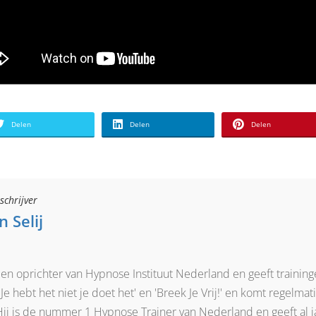
Delen
Delen
Delen
schrijver
 Selij
r en oprichter van Hypnose Instituut Nederland en geeft training
e hebt het niet je doet het' en 'Breek Je Vrij!' en komt regelma
Hij is de nummer 1 Hypnose Trainer van Nederland en geeft al 