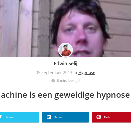
Edwin Selij
05 september 2013
in
Hypnose
0 min. leestijd
achine is een geweldige hypnose
Delen
Delen
Delen