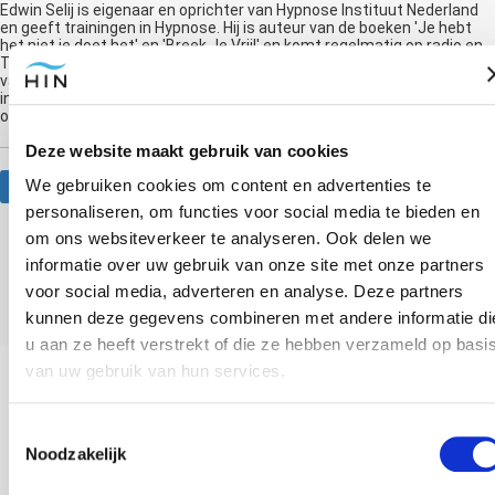
Edwin Selij is eigenaar en oprichter van Hypnose Instituut Nederland
en geeft trainingen in Hypnose. Hij is auteur van de boeken 'Je hebt
het niet je doet het' en 'Breek Je Vrij!' en komt regelmatig op radio en
TV om te praten over hypnose. Hij is de nummer 1 Hypnose Trainer
van Nederland en geeft al jaren hypnose trainingen. Hij was de eerste
in Nederland die moderne hypnotherapie via livestream ging
onderwijzen.
Deze website maakt gebruik van cookies
We gebruiken cookies om content en advertenties te
Website
personaliseren, om functies voor social media te bieden en
om ons websiteverkeer te analyseren. Ook delen we
informatie over uw gebruik van onze site met onze partners
Anderen bekeken ook
voor social media, adverteren en analyse. Deze partners
kunnen deze gegevens combineren met andere informatie di
u aan ze heeft verstrekt of die ze hebben verzameld op basi
van uw gebruik van hun services.
Toestemmingsselectie
Noodzakelijk