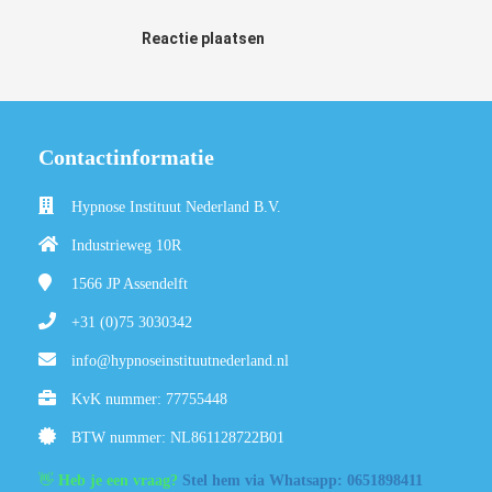
Reactie plaatsen
Contactinformatie
Hypnose Instituut Nederland B.V.
Industrieweg 10R
1566 JP
Assendelft
+31 (0)75 3030342
info@hypnoseinstituutnederland.nl
KvK nummer: 77755448
BTW nummer: NL861128722B01
👋
Heb je een vraag?
Stel hem via Whatsapp: 0651898411