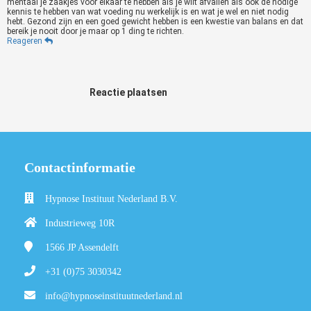
mentaal je zaakjes voor elkaar te hebben als je wilt afvallen als ook de nodige
kennis te hebben van wat voeding nu werkelijk is en wat je wel en niet nodig
hebt. Gezond zijn en een goed gewicht hebben is een kwestie van balans en dat
bereik je nooit door je maar op 1 ding te richten.
Reageren
Reactie plaatsen
Contactinformatie
Hypnose Instituut Nederland B.V.
Industrieweg 10R
1566 JP
Assendelft
+31 (0)75 3030342
info@hypnoseinstituutnederland.nl