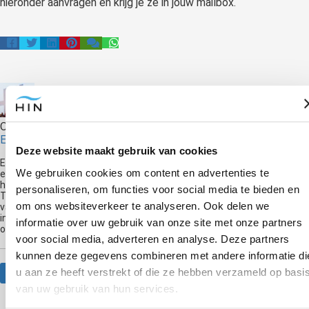
hieronder aanvragen en krijg je ze in jouw mailbox.
Over de schrijver
Edwin Selij
Deze website maakt gebruik van cookies
Edwin Selij is eigenaar en oprichter van Hypnose Instituut Nederland
We gebruiken cookies om content en advertenties te
en geeft trainingen in Hypnose. Hij is auteur van de boeken 'Je hebt
het niet je doet het' en 'Breek Je Vrij!' en komt regelmatig op radio en
personaliseren, om functies voor social media te bieden en
TV om te praten over hypnose. Hij is de nummer 1 Hypnose Trainer
om ons websiteverkeer te analyseren. Ook delen we
van Nederland en geeft al jaren hypnose trainingen. Hij was de eerste
in Nederland die moderne hypnotherapie via livestream ging
informatie over uw gebruik van onze site met onze partners
onderwijzen.
voor social media, adverteren en analyse. Deze partners
kunnen deze gegevens combineren met andere informatie di
u aan ze heeft verstrekt of die ze hebben verzameld op basi
Website
van uw gebruik van hun services.