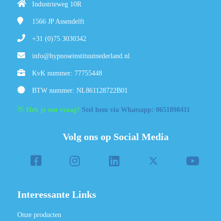
Industrieweg 10R
1566 JP
Assendelft
+31 (0)75 3030342
info@hypnoseinstituutnederland.nl
KvK nummer: 77755448
BTW nummer: NL861128722B01
👋
Heb je een vraag?
Stel hem via Whatsapp: 0651898411
Volg ons op Social Media
Interessante Links
Onze producten