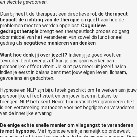
en slechte gewoonten
.
Daarbij heeft de therapeut een directieve rol:
de therapeut
bepaalt de richting van de therapie
en geeft aan hoe de
problemen moeten worden opgelost.
Cognitieve
gedragstherapie
brengt een therapeutisch proces op gang
door middel van het veranderen van zowel disfunctioneel
gedrag als
negatieve manieren van denken
.
Want hoe denk jij over jezelf?
Indien jij je goed voelt en
tevreden bent over jezelf kun je pas gaan werken aan
persoonlijke effectiviteit. Je kunt pas meer uit jezelf halen
indien je eerst in balans bent met jouw eigen leven, lichaam,
gevoelens en gedachten.
Hypnose en NLP zijn bij uitstek geschikt om te werken aan jouw
persoonlijke effectiviteit en om jouw leven in balans te
brengen. NLP betekent Neuro Linguïstisch Programmeren, het
is een verzameling methoden voor het begrijpen en veranderen
van de innerlijke ervaring.
De enige echte snelle manier om vliegangst te veranderen
is met hypnose.
Met hypnose werk je namelijk op onbewust
niveau van het brein, hier worden de beslissingen genomen. Door