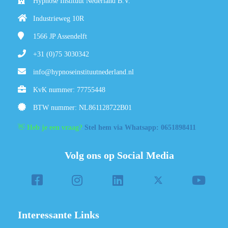
Hypnose Instituut Nederland B.V.
Industrieweg 10R
1566 JP
Assendelft
+31 (0)75 3030342
info@hypnoseinstituutnederland.nl
KvK nummer: 77755448
BTW nummer: NL861128722B01
👋
Heb je een vraag?
Stel hem via Whatsapp: 0651898411
Volg ons op Social Media
Interessante Links