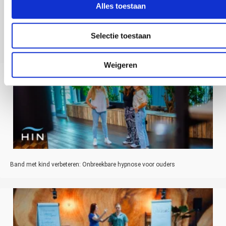
Alles toestaan
Anderen bekeken ook
Selectie toestaan
Weigeren
Band met kind verbeteren: Onbreekbare hypnose voor ouders