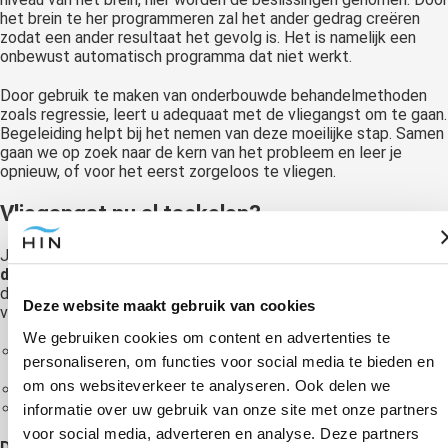
het brein te her programmeren zal het ander gedrag creëren
zodat een ander resultaat het gevolg is. Het is namelijk een
onbewust automatisch programma dat niet werkt.
Door gebruik te maken van onderbouwde behandelmethoden
zoals regressie, leert u adequaat met de vliegangst om te gaan.
Begeleiding helpt bij het nemen van deze moeilijke stap. Samen
gaan we op zoek naar de kern van het probleem en leer je
opnieuw, of voor het eerst zorgeloos te vliegen.
Vliegangst nu al tackelen?
Je kan jouw vliegangst nu al tackelen.
Wanneer je bijvoorbeeld
denkt om te gaan vliegen
zie je misschien wel een beeld. Als
dat een beeld is wat angst inboezemt probeer dan eens het
Deze website maakt gebruik van cookies
volgende.
We gebruiken cookies om content en advertenties te
Maak het eens zwart-wit, vaak wordt dan het gevoel
personaliseren, om functies voor social media te bieden en
minder of gaat het zelfs weg
om ons websiteverkeer te analyseren. Ook delen we
Zet het beeld ver weg (ook dit vermindert het gevoel)
Zie jezelf in het beeld en zet het stil
informatie over uw gebruik van onze site met onze partners
voor social media, adverteren en analyse. Deze partners
Deze combinatie kan heel goed werken
wanneer je een beeld