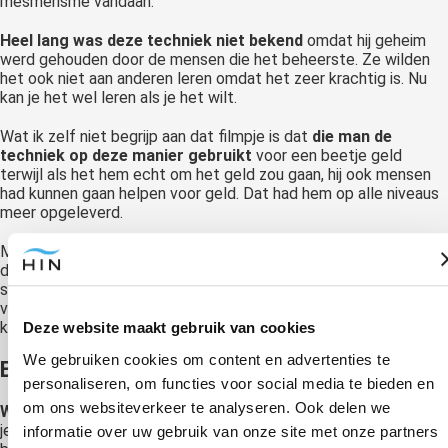
mesmerisme vandaan.
Heel lang was deze techniek niet bekend
omdat hij geheim
werd gehouden door de mensen die het beheerste. Ze wilden
het ook niet aan anderen leren omdat het zeer krachtig is. Nu
kan je het wel leren als je het wilt.
Wat ik zelf niet begrijp aan dat filmpje is dat
die man de
techniek op deze manier gebruikt
voor een beetje geld
terwijl als het hem echt om het geld zou gaan, hij ook mensen
had kunnen gaan helpen voor geld. Dat had hem op alle niveaus
meer opgeleverd.
Maar goed dat mag iedereen zelf bepalen natuurlijk. Ik ben blij
dat ik deze techniek steeds beter beheers om mensen nog
sneller te kunnen helpen. In Nederland ben je wat dat betreft
veilig voor deze manier van hypnose omdat vrijwel niemand dit
kan.
Deze website maakt gebruik van cookies
We gebruiken cookies om content en advertenties te
Een ander gevaar van hypnose
personaliseren, om functies voor social media te bieden en
om ons websiteverkeer te analyseren. Ook delen we
Wat misschien wel veel gevaarlijker is
, zijn de suggesties die
je dagelijks binnenkrijgt. Mensen die hypnotische communicatie
informatie over uw gebruik van onze site met onze partners