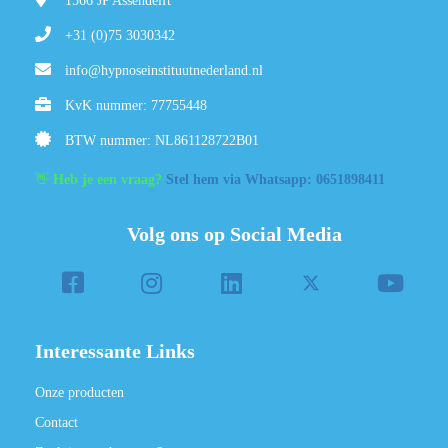
1566 JP
Assendelft
+31 (0)75 3030342
info@hypnoseinstituutnederland.nl
KvK nummer: 77755448
BTW nummer: NL861128722B01
👋
Heb je een vraag?
Stel hem via Whatsapp: 0651898411
Volg ons op Social Media
Interessante Links
Onze producten
Contact