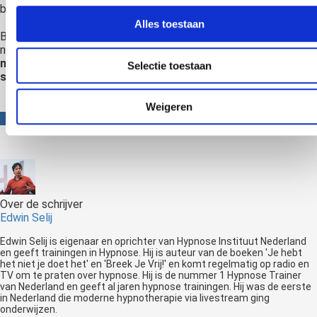
beschermen hiertegen.
Alles toestaan
Berovingen komen nauwelijks voor onder hypnose maar
negatieve suggesties iedere dag.
Zorg ervoor dat jij een
manier vindt om je ertegen te beschermen. Dat voelt een
Selectie toestaan
stuk beter dan!
Weigeren
Over de schrijver
Edwin Selij
Edwin Selij is eigenaar en oprichter van Hypnose Instituut Nederland
en geeft trainingen in Hypnose. Hij is auteur van de boeken 'Je hebt
het niet je doet het' en 'Breek Je Vrij!' en komt regelmatig op radio en
TV om te praten over hypnose. Hij is de nummer 1 Hypnose Trainer
van Nederland en geeft al jaren hypnose trainingen. Hij was de eerste
in Nederland die moderne hypnotherapie via livestream ging
onderwijzen.