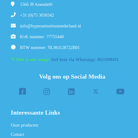
1566 JP
Assendelft
+31 (0)75 3030342
info@hypnoseinstituutnederland.nl
KvK nummer: 77755448
BTW nummer: NL861128722B01
👋
Heb je een vraag?
Stel hem via Whatsapp: 0651898411
Volg ons op Social Media
Interessante Links
Onze producten
Contact