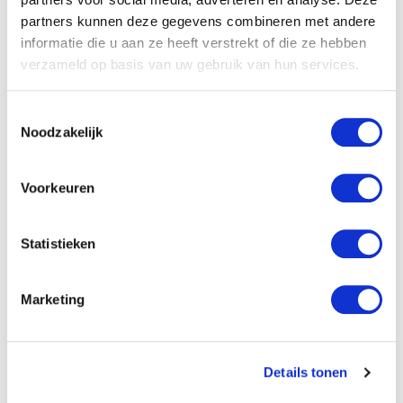
Edwin Selij is eigenaar en oprichter van
partners kunnen deze gegevens combineren met andere
Hypnose Instituut Nederland en geeft
informatie die u aan ze heeft verstrekt of die ze hebben
trainingen in Hypnose. Hij is auteur van de
verzameld op basis van uw gebruik van hun services.
boeken 'Je hebt het niet je doet het' en
'Breek Je Vrij!' en komt regelmatig op radio en
TV om te praten over hypnose. Hij is de
Toestemmingsselectie
nummer 1 Hypnose Trainer van Nederland en
Noodzakelijk
geeft al jaren hypnose trainingen. Hij was de
eerste in Nederland die moderne
Voorkeuren
hypnotherapie via livestream ging
onderwijzen.
Statistieken
Website
Marketing
Details tonen
Anderen bekeken ook