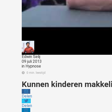
Edwin Selij
09 juli 2013
in
Hypnose
0 min. leestijd
Kunnen kinderen makkeli
Delen
Delen