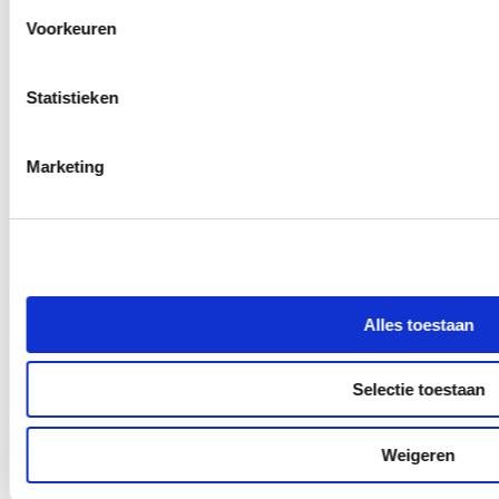
Voorkeuren
Statistieken
De sociale ladder illusie: Waarom je geprogrammeerd
Marketing
bent om te klimmen (en hoe je wakker wordt)
Alles toestaan
Selectie toestaan
Zo diep als nodig en zo licht als het kan: het verhaal van Iris
Weigeren
Meijer