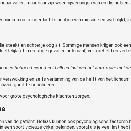
neaanvallen, maar daar zijn weer bijwerkingen van en die helpen j
chnieken om minder last te hebben van migraine en wat blijkt, ju
die steekt en achter je oog zit. Sommige mensen krijgen ook ee
deeltelijk (of in ernstige gevallen helemaal) vertroebeld en verte
nsen hebben bijvoorbeeld alleen last van het aura, maar niet va
or verzwakking en zelfs verlamming van de helft van het lichaam
ichaam goed te coördineren.
voor grote psychologische klachten zorgen.
ne
en van de patiënt. Helaas kunnen ook psychologische factoren bi
in een soort vicieuze cirkel belanden, vooral als je veel last heb