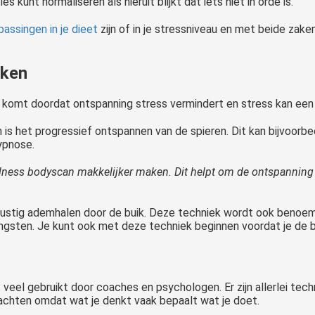
s kunt normaliseren als hieruit blijkt dat iets niet in orde is.
passingen in je dieet
zijn of in je stressniveau en met beide zak
eken
komt doordat ontspanning stress vermindert en stress kan een tr
 is het progressief ontspannen van de spieren. Dit kan bijvoorb
ypnose.
fulness bodyscan makkelijker maken. Dit helpt om de ontspanning
 rustig ademhalen door de buik. Deze techniek wordt ook benoe
angsten. Je kunt ook met deze techniek beginnen voordat je de 
 veel gebruikt door coaches en psychologen. Er zijn allerlei te
dachten omdat wat je denkt vaak bepaalt wat je doet.