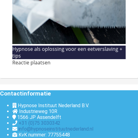
Hypnose als oplossing voor een eetverslaving +
tips
Reactie plaatsen
Contactinformatie
Hypnose Instituut Nederland B.V.
Industrieweg 10R
1566 JP
Assendelft
+31 (0)75 3030342
info@hypnoseinstituutnederland.nl
KvK nummer: 77755448