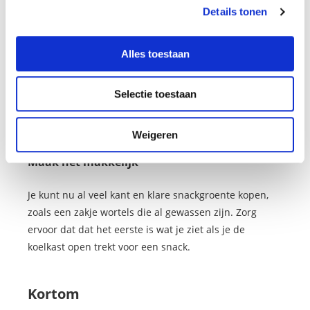
Details tonen
Eet een smoothie
Alles toestaan
Smoothies zijn de gezondheidstrend om nu genoeg
groente te eten.
Daarbij is het voordeel ook dat het
Selectie toestaan
lekker en makkelijk is. Dus gooi wat groente in de
blender, doe er wat water, yoghurt en een banaan bij
en je hebt je groenteshotje weer gehad.
Weigeren
Maak het makkelijk
Je kunt nu al veel kant en klare snackgroente kopen,
zoals een zakje wortels die al gewassen zijn. Zorg
ervoor dat dat het eerste is wat je ziet als je de
koelkast open trekt voor een snack.
Kortom