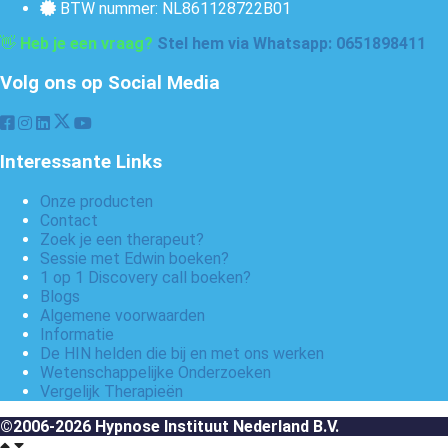
BTW nummer: NL861128722B01
👋
Heb je een vraag?
Stel hem via Whatsapp: 0651898411
Volg ons op Social Media
Interessante Links
Onze producten
Contact
Zoek je een therapeut?
Sessie met Edwin boeken?
1 op 1 Discovery call boeken?
Blogs
Algemene voorwaarden
Informatie
De HIN helden die bij en met ons werken
Wetenschappelijke Onderzoeken
Vergelijk Therapieën
©2006-2026 Hypnose Instituut Nederland B.V.