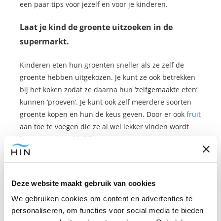
een paar tips voor jezelf en voor je kinderen.
Laat je kind de groente uitzoeken in de
supermarkt.
Kinderen eten hun groenten sneller als ze zelf de
groente hebben uitgekozen. Je kunt ze ook betrekken
bij het koken zodat ze daarna hun ‘zelfgemaakte eten’
kunnen ‘proeven’. Je kunt ook zelf meerdere soorten
groente kopen en hun de keus geven. Door er ook
fruit
aan toe te voegen die ze al wel lekker vinden wordt
het een stuk makkelijker.
Maak de groente onweerstaanbaar
Deze website maakt gebruik van cookies
Wie zegt dat je groenten alleen mag koken? Gebakken
groente is vaak veel smaakvoller.
Daarbij kun je ze
We gebruiken cookies om content en advertenties te
dan ook makkelijker kruiden.
Gebruik bijvoorbeeld
personaliseren, om functies voor social media te bieden