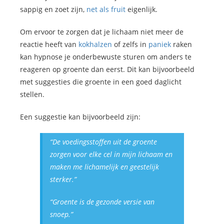
sappig en zoet zijn,
net als fruit
eigenlijk.
Om ervoor te zorgen dat je lichaam niet meer de
reactie heeft van
kokhalzen
of zelfs in
paniek
raken
kan hypnose je onderbewuste sturen om anders te
reageren op groente dan eerst. Dit kan bijvoorbeeld
met suggesties die groente in een goed daglicht
stellen.
Een suggestie kan bijvoorbeeld zijn:
“De voedingsstoffen uit de groente
zorgen voor elke cel in mijn lichaam en
maken me lichamelijk en geestelijk
sterker.”
“Groente is de gezonde versie van
snoep.”