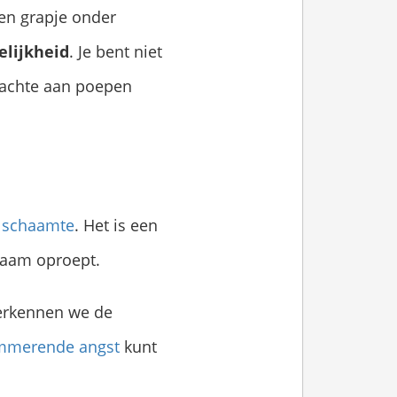
gen grapje onder
elijkheid
. Je bent niet
edachte aan poepen
e
schaamte
. Het is een
chaam oproept.
 verkennen we de
mmerende angst
kunt