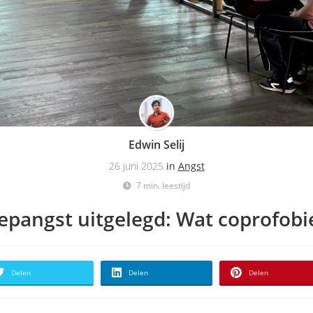
Edwin Selij
26 juni 2025
in
Angst
7 min. leestijd
epangst uitgelegd: Wat coprofobie
Delen
Delen
Delen