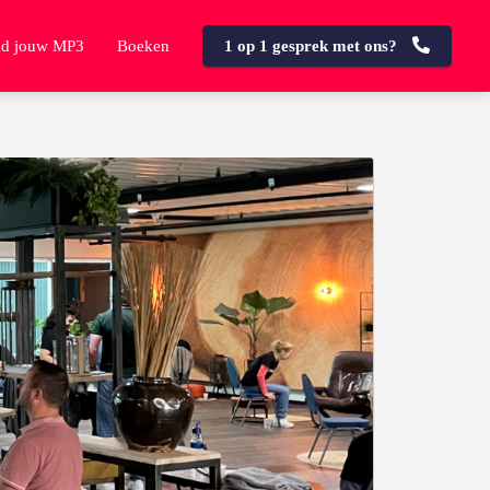
d jouw MP3
Boeken
1 op 1 gesprek met ons?