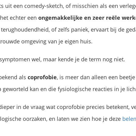
iets uit een comedy-sketch, of misschien als een verle
 het echter een
ongemakkelijke en zeer reële werk
 terughoudendheid, of zelfs paniek, ervaart bij de g
rtrouwde omgeving van je eigen huis.
 symptomen wel, maar kende je de term nog niet.
 bekend als
coprofobie
, is meer dan alleen een beetj
p geworteld kan en die fysiologische reacties in je li
e dieper in de vraag wat coprofobie precies betekent,
logische oorzaken, en laten we zien hoe je deze
bele