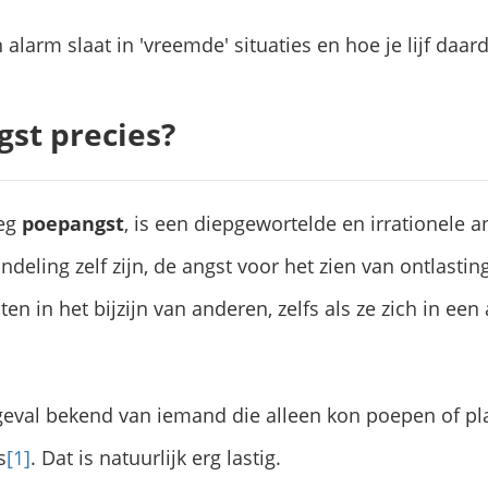
larm slaat in 'vreemde' situaties en hoe je lijf daar
gst precies?
weg
poepangst
, is een diepgewortelde en irrationele a
deling zelf zijn, de angst voor het zien van ontlasting
en in het bijzijn van anderen, zelfs als ze zich in ee
 geval bekend van iemand die alleen kon poepen of pl
s
[1]
. Dat is natuurlijk erg lastig.