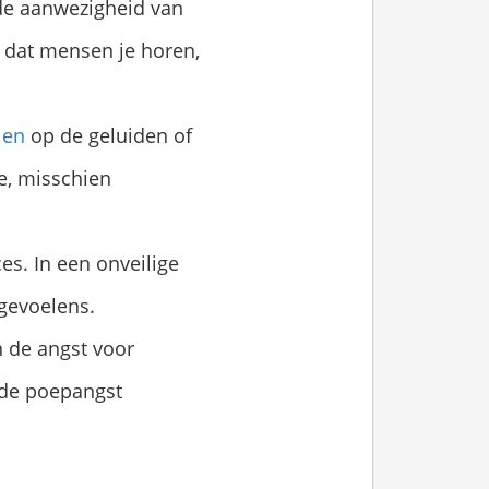
 de aanwezigheid van
 dat mensen je horen,
len
op de geluiden of
e, misschien
es. In een onveilige
tgevoelens.
n de angst voor
 de poepangst