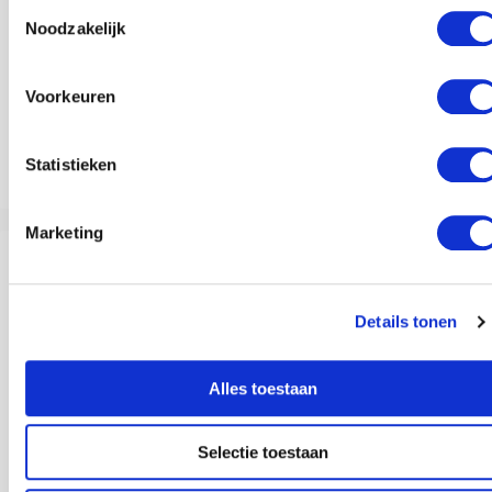
Toestemmingsselectie
Noodzakelijk
Voorkeuren
Statistieken
Lactose-intolerantie: Je brein heeft invloed
Marketing
Details tonen
Alles toestaan
Selectie toestaan
Therapie werkt niet: Waarom gesprekstherapie simpelweg niet werkt (en
wat wel werkt)