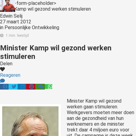
<:optin-form-placeholder>
Edwin Selij
27 maart 2012
in
Persoonlijke Ontwikkeling
1 min. leestijd
Minister Kamp wil gezond werken
stimuleren
Delen
Reageren
Minister Kamp wil gezond
werken gaan stimuleren.
Werkgevers moeten meer doen
aan de gezondheid van hun
werknemers en de minister
trekt daar 4 miljoen euro voor
uit. De campagne is deze week