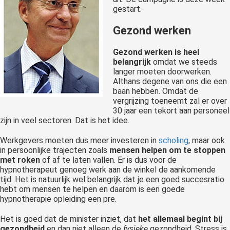
gestart.
Gezond werken
Gezond werken is heel
belangrijk
omdat we steeds
langer moeten doorwerken.
Althans degene van ons die een
baan hebben. Omdat de
vergrijzing toeneemt zal er over
30 jaar een tekort aan personeel
zijn in veel sectoren. Dat is het idee.
Werkgevers moeten dus meer investeren in
scholing
, maar ook
in persoonlijke trajecten zoals
mensen helpen om te stoppen
met roken
of af te laten vallen. Er is dus voor de
hypnotherapeut genoeg werk aan de winkel de aankomende
tijd. Het is natuurlijk wel belangrijk dat je een goed succesratio
hebt om mensen te helpen en daarom is een goede
hypnotherapie opleiding een pre.
Het is goed dat de minister inziet, dat
het allemaal begint bij
gezondheid
en dan niet alleen de
fysieke
gezondheid. Stress is