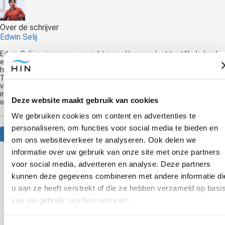
Over de schrijver
Edwin Selij
Edwin Selij is eigenaar en oprichter van Hypnose Instituut Nederland
en geeft trainingen in Hypnose. Hij is auteur van de boeken 'Je hebt
het niet je doet het' en 'Breek Je Vrij!' en komt regelmatig op radio en
TV om te praten over hypnose. Hij is de nummer 1 Hypnose Trainer
van Nederland en geeft al jaren hypnose trainingen. Hij was de eerste
in Nederland die moderne hypnotherapie via livestream ging
Deze website maakt gebruik van cookies
onderwijzen.
We gebruiken cookies om content en advertenties te
personaliseren, om functies voor social media te bieden en
Website
om ons websiteverkeer te analyseren. Ook delen we
informatie over uw gebruik van onze site met onze partners
voor social media, adverteren en analyse. Deze partners
Anderen bekeken ook
kunnen deze gegevens combineren met andere informatie di
u aan ze heeft verstrekt of die ze hebben verzameld op basi
van uw gebruik van hun services.