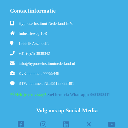
Contactinformatie
Hypnose Instituut Nederland B.V.
Industrieweg 10R
1566 JP
Assendelft
+31 (0)75 3030342
info@hypnoseinstituutnederland.nl
KvK nummer: 77755448
BTW nummer: NL861128722B01
👋
Heb je een vraag?
Stel hem via Whatsapp: 0651898411
Volg ons op Social Media