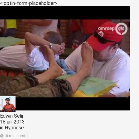
<:optin-form-placeholder>
Edwin Selij
18 juli 2013
in
Hypnose
0 min. leestijd