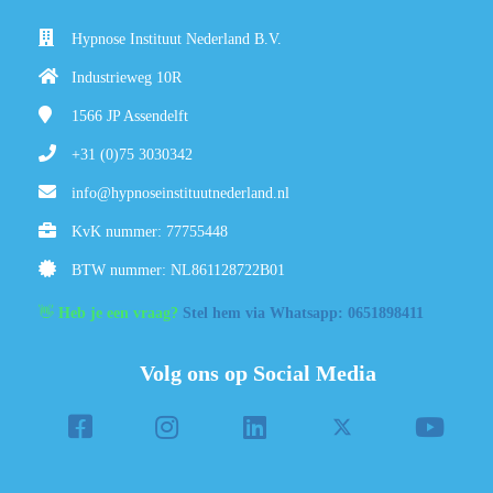
Hypnose Instituut Nederland B.V.
Industrieweg 10R
1566 JP
Assendelft
+31 (0)75 3030342
info@hypnoseinstituutnederland.nl
KvK nummer: 77755448
BTW nummer: NL861128722B01
👋
Heb je een vraag?
Stel hem via Whatsapp: 0651898411
Volg ons op Social Media