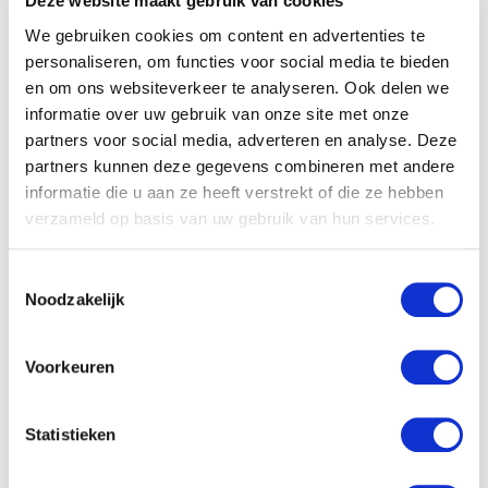
Deze website maakt gebruik van cookies
hypnotherapie via livestream ging
We gebruiken cookies om content en advertenties te
onderwijzen.
personaliseren, om functies voor social media te bieden
en om ons websiteverkeer te analyseren. Ook delen we
informatie over uw gebruik van onze site met onze
Website
partners voor social media, adverteren en analyse. Deze
partners kunnen deze gegevens combineren met andere
informatie die u aan ze heeft verstrekt of die ze hebben
verzameld op basis van uw gebruik van hun services.
Anderen bekeken ook
Toestemmingsselectie
Noodzakelijk
Voorkeuren
Statistieken