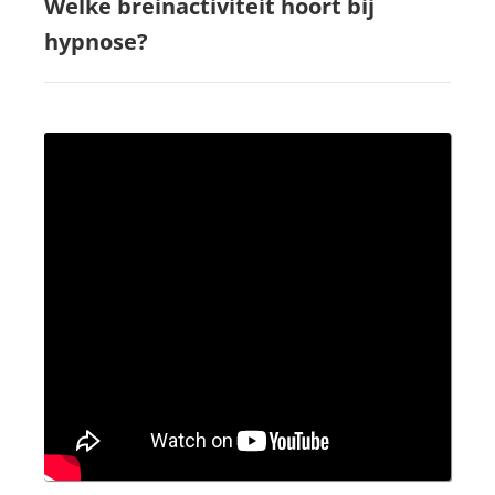
Welke breinactiviteit hoort bij
hypnose?