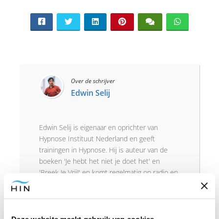
Over de schrijver
Edwin Selij
Edwin Selij is eigenaar en oprichter van
Hypnose Instituut Nederland en geeft
trainingen in Hypnose. Hij is auteur van de
boeken 'Je hebt het niet je doet het' en
'Breek Je Vrij!' en komt regelmatig op radio en
TV om te praten over hypnose. Hij is de
nummer 1 Hypnose Trainer van Nederland en
geeft al jaren hypnose trainingen. Hij was de
eerste in Nederland die moderne