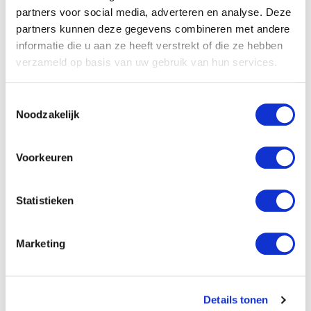
van regressie
leer ik mijn cursisten in de
partners voor social media, adverteren en analyse. Deze
masterpractitioner opleiding
en ook zij halen hele
partners kunnen deze gegevens combineren met andere
goede resultaten met deze manier.
informatie die u aan ze heeft verstrekt of die ze hebben
verzameld op basis van uw gebruik van hun services.
Uiteraard hoef je niet bij elk probleem op zoek te gaan
naar de oorzaak, maar soms moet het gewoon.
Toestemmingsselectie
Emoties moeten losgelaten worden.
Je wilt niet weten
Noodzakelijk
wat voor een effect het heeft
op mensen wanneer ze
alles kunnen loslaten.
Voorkeuren
Statistieken
Marketing
Over de schrijver
Edwin Selij
Details tonen