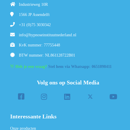
Industrieweg 10R
1566 JP
Assendelft
+31 (0)75 3030342
info@hypnoseinstituutnederland.nl
KvK nummer: 77755448
BTW nummer: NL861128722B01
👋
Heb je een vraag?
Stel hem via Whatsapp: 0651898411
Volg ons op Social Media
Interessante Links
Onze producten