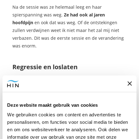
Na de sessie was ze helemaal leeg en haar
spierspanning was weg.
Ze had ook al jaren
hoofdpijn
en ook dat was weg. Of de ontstekingen
zullen verdwijnen weet ik niet maar het zal mij niet
verbazen. Dit was de eerste sessie en de verandering
was enorm.
Regressie en loslaten
Wanneer je regressie doet dan is het
belangrijk dat je
emoties loslaat
en vergeeft. Dat hoeft niet altijd maar
vaak zijn die opgekropte emoties de oorzaak van heel
Deze website maakt gebruik van cookies
veel ellende.
We gebruiken cookies om content en advertenties te
personaliseren, om functies voor social media te bieden
Wanneer je die eindelijk kan loslaten dan is dat enorm
en om ons websiteverkeer te analyseren. Ook delen we
heilzaam en vergiftig je jezelf niet meer.
Deze vorm
informatie over uw gebruik van onze site met onze