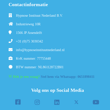
Contactinformatie
Hypnose Instituut Nederland B.V.
Industrieweg 10R
1566 JP
Assendelft
+31 (0)75 3030342
info@hypnoseinstituutnederland.nl
KvK nummer: 77755448
BTW nummer: NL861128722B01
👋
Heb je een vraag?
Stel hem via Whatsapp: 0651898411
Volg ons op Social Media