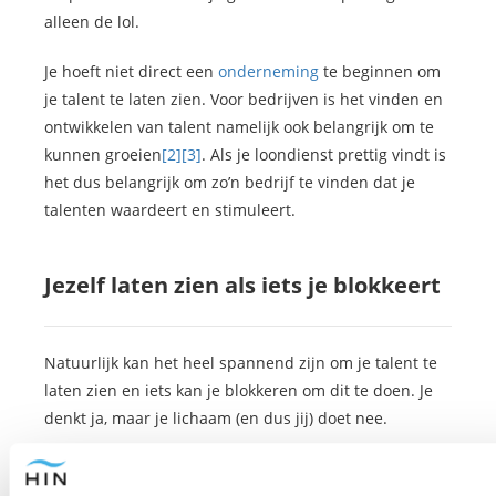
alleen de lol.
Je hoeft niet direct een
onderneming
te beginnen om
je talent te laten zien. Voor bedrijven is het vinden en
ontwikkelen van talent namelijk ook belangrijk om te
kunnen groeien
[2]
[3]
. Als je loondienst prettig vindt is
het dus belangrijk om zo’n bedrijf te vinden dat je
talenten waardeert en stimuleert.
Jezelf laten zien als iets je blokkeert
Natuurlijk kan het heel spannend zijn om je talent te
laten zien en iets kan je blokkeren om dit te doen. Je
denkt ja, maar je lichaam (en dus jij) doet nee.
Dat is heel onhandig, dus hoe doorbreek je die
mentale blokkade
om te doen wat je leuk vindt en wat