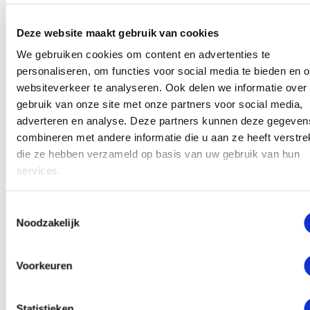
jij kunt ontwikkelen tot een fijn talent?
Deze website maakt gebruik van cookies
Veel artiesten hebben angst van plankenkoorts en dat
We gebruiken cookies om content en advertenties te
belet ze om een grote ster te worden. Het is al bekend
personaliseren, om functies voor social media te bieden en 
dat hypnotherapie kan helpen om die angst voor het
websiteverkeer te analyseren. Ook delen we informatie over
podium te overwinnen
[4]
.
gebruik van onze site met onze partners voor social media,
adverteren en analyse. Deze partners kunnen deze gegeven
In dat geval wordt er gebruikgemaakt van rationele
combineren met andere informatie die u aan ze heeft verstrek
emotie therapie, terwijl je in hypnose bent. Het is een
die ze hebben verzameld op basis van uw gebruik van hun
vorm van cognitieve gedragstherapie die onlogische
services.
gedachten aanpakt.
Toestemmingsselectie
Net als een artiest, moet jij in jouw gebied ook het
Noodzakelijk
podium pakken. Het internetpodium als je gaat
bloggen of het woord als je een idee wilt delen tijdens
een vergadering, wat je creatieve talent laat zien.
Voorkeuren
Dit niet doen kan dus belet worden door onhandige
Statistieken