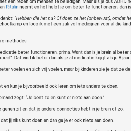
 niet een reden om mensen te beledigen. Maar als je dus ADHD hebt
dan
Ritalin
neemt en het helpt je om beter te functioneren, dan is
e denkt:
“Hebben die het nu? Of doen ze het (onbewust), omdat het 
n schoolkamp en loop ik met een zak vol medicijnen voor al die k
tere methodes.
icatie beter functioneren, prima. Want dan is je brein al beter 
eid”. Dat vind ik beter dan als je al medicatie krijgt als je 8 jaar
eter voelen en zich vrij voelen, maar bij kinderen zie je dat ze de
het en kun je bijvoorbeeld ook leren om iets anders te doen.
 iemand zegt: “Je bent zo en kunt er niets aan doen.”
 genen zit en dat je andere connecties hebt in je brein of zo.
dat jij niks kunt doen en dan ga je er ook niets aan doen.