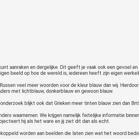
t, kunt aanraken en dergelijke. Dit geeft je vaak ook een gevoel en
eigen beeld op hoe de wereld is, iedereen heeft zijn eigen werkeli
 Russen veel meer woorden voor de kleur blauw dan wij. Hierdoor
anders met lichtblauw, donkerblauw en gewoon blauw.
nderzoek blijkt ook dat Grieken meer tinten blauw zien dan Britt
nders waarnemen. We krijgen namelijk feitelijke informatie binn
ecteert hij als het ware en jij ziet dit dan als echt.
koppeld worden aan beelden die laten zien wat het woord bedoel