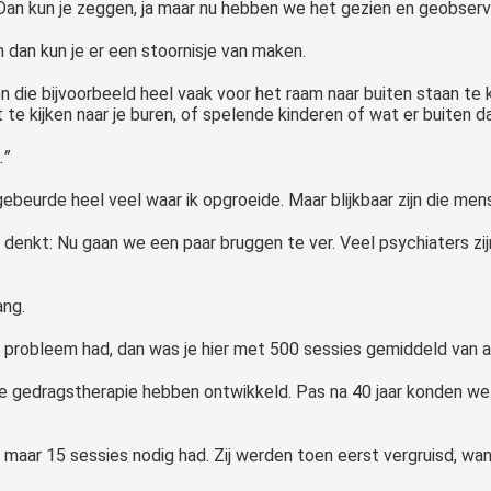
. Dan kun je zeggen, ja maar nu hebben we het gezien en geobserv
dan kun je er een stoornisje van maken.
 die bijvoorbeeld heel vaak voor het raam naar buiten staan te 
t te kijken naar je buren, of spelende kinderen of wat er buiten 
.”
ebeurde heel veel waar ik opgroeide. Maar blijkbaar zijn die me
e denkt: Nu gaan we een paar bruggen te ver. Veel psychiaters zi
ang.
n probleem had, dan was je hier met 500 sessies gemiddeld van af
ve gedragstherapie hebben ontwikkeld. Pas na 40 jaar konden w
e maar 15 sessies nodig had. Zij werden toen eerst vergruisd, wa