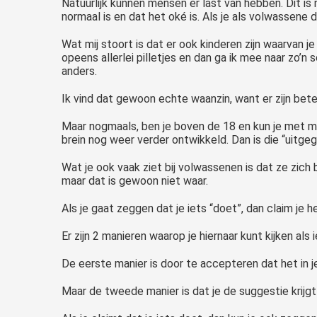
Natuurlijk kunnen mensen er last van hebben. Dit is
normaal is en dat het oké is. Als je als volwassene 
Wat mij stoort is dat er ook kinderen zijn waarvan j
opeens allerlei pilletjes en dan ga ik mee naar zo’
anders.
Ik vind dat gewoon echte waanzin, want er zijn be
Maar nogmaals, ben je boven de 18 en kun je met med
brein nog weer verder ontwikkeld. Dan is die “uitgegro
Wat je ook vaak ziet bij volwassenen is dat ze zich b
maar dat is gewoon niet waar.
Als je gaat zeggen dat je iets “doet”, dan claim je 
Er zijn 2 manieren waarop je hiernaar kunt kijken als
De eerste manier is door te accepteren dat het in je
Maar de tweede manier is dat je de suggestie krijgt 