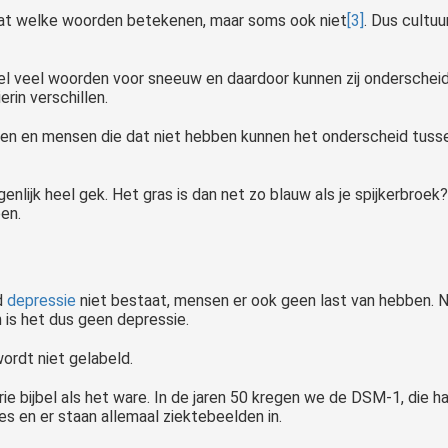
wat welke woorden betekenen, maar soms ook niet
[3]
. Dus cultuu
eel veel woorden voor sneeuw en daardoor kunnen zij onderscheid
erin verschillen.
en en mensen die dat niet hebben kunnen het onderscheid tusse
lijk heel gek. Het gras is dan net zo blauw als je spijkerbroek? D
en.
d
depressie
niet bestaat, mensen er ook geen last van hebben. Na
n is het dus geen depressie.
wordt niet gelabeld.
rie bijbel als het ware. In de jaren 50 kregen we de DSM-1, die
es en er staan allemaal ziektebeelden in.