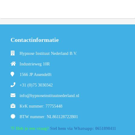
Contactinformatie
Hypnose Instituut Nederland B.V.
Industrieweg 10R
1566 JP
Assendelft
+31 (0)75 3030342
info@hypnoseinstituutnederland.nl
KvK nummer: 77755448
BTW nummer: NL861128722B01
👋
Heb je een vraag?
Stel hem via Whatsapp: 0651898411