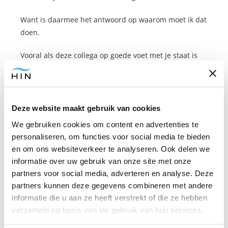
Want is daarmee het antwoord op waarom moet ik dat
doen.
Vooral als deze collega op goede voet met je staat is
de kans groot dat hij/zij hier vatbaar voor is. Dus dit
woord werkt misschien niet direct bij die collega waar
je stress van krijgt. Maar als je alle andere
hypnotische woorden hebt gebruikt en je na verloop
Deze website maakt gebruik van cookies
van tijd dus wel een goede relatie krijgt is dit er een
We gebruiken cookies om content en advertenties te
die je aan je repertoire kunt toevoegen.
personaliseren, om functies voor social media te bieden
en om ons websiteverkeer te analyseren. Ook delen we
informatie over uw gebruik van onze site met onze
Overtuigingen veranderen om je er
partners voor social media, adverteren en analyse. Deze
minder van aan te trekken
partners kunnen deze gegevens combineren met andere
informatie die u aan ze heeft verstrekt of die ze hebben
verzameld op basis van uw gebruik van hun services.
Lees je deze hypnotische woorden en krijg je direct