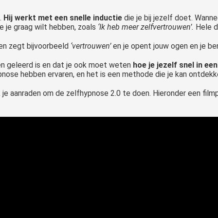
.
Hij werkt met een snelle inductie
die je bij jezelf doet. Wann
e je graag wilt hebben, zoals
‘Ik heb meer zelfvertrouwen’.
Hele d
 en zegt bijvoorbeeld
‘vertrouwen’
en je opent jouw ogen en je ben
en geleerd is en dat je ook moet weten
hoe je jezelf snel in e
pnose hebben ervaren, en het is een methode die je kan ontdekk
ik je aanraden om de zelfhypnose 2.0 te doen. Hieronder een fi