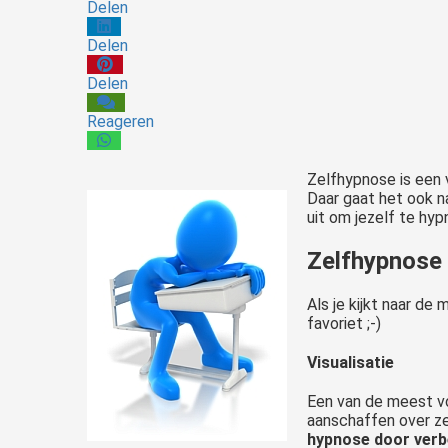
Delen
Delen
Delen
Reageren
Zelfhypnose is een v
Daar gaat het ook na
uit om jezelf te hyp
Zelfhypnose
Als je kijkt naar de
favoriet ;-)
Visualisatie
Een van de meest vo
aanschaffen over zel
hypnose door verb