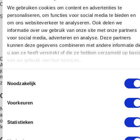
Overtuiging:
Het leven moet mij altijd hebben.
We gebruiken cookies om content en advertenties te
personaliseren, om functies voor social media te bieden en
Suggestie:
om ons websiteverkeer te analyseren. Ook delen we
Het leven moet iedereen hebben, maar niemand zet
informatie over uw gebruik van onze site met onze partners
het op social media.
voor social media, adverteren en analyse. Deze partners
kunnen deze gegevens combineren met andere informatie di
Het leven is 90% hoe je reageert op situaties.
u aan ze heeft verstrekt of die ze hebben verzameld op basi
Dit zijn slechts voorbeelden van hypnotische suggesties.
van uw gebruik van hun services.
Afhankelijk van jouw overtuigingen en de problemen die je met
jouw leven hebt kan een hypnotiseur je andere overtuigingen
meegeven om thuis te herhalen of te beluisteren tijdens
Toestemmingsselectie
zelfhypnose.
Noodzakelijk
Oefeningen om de dag te plukken
Voorkeuren
Naast hypnose, wat een van de beste technieken is om een
andere minder zware kijk op het leven te krijgen, zijn er andere
oefeningen die je kunt doen om juist de mooie kanten van het
Statistieken
leven te zien. Zelfs in slechte situaties is dit mogelijk.
Oefening 1: Schrijf dagelijks 3 dingen op die