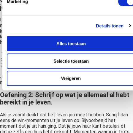
Marketing
je leuk vond aan de dag.
Door deze oefening leer je de focus te verleggen van wat je
niet leuk vindt, naar wat je wel leuk vindt. Door die verlegging
Details tonen
kun je na verloop van tijd het leven positiever inzien. Zo’n lijst
kan uit grote momenten bestaan, maar ook de kleine zaken in
het leven, zoals:
Alles toestaan
De vogels die floten toen ik wakker werd.
Het kopje koffie op mijn werk toen ik indutte.
Selectie toestaan
De reis naar huis.
Je mag jezelf ook uitdagen en 5 punten per dag opschrijven,
Weigeren
maar maak de uitdaging niet te groot.
Oefening 2: Schrijf op wat je allemaal al hebt
bereikt in je leven.
Als je vooral denkt dat het leven jou moet hebben. Schrijf dan
eens de win-momenten uit je leven op. Bijvoorbeeld het
moment dat je uit huis ging. Dat je jouw huur kunt betalen, of
dat je zelfs een huis hebt gekocht. Momenten waarop je trots