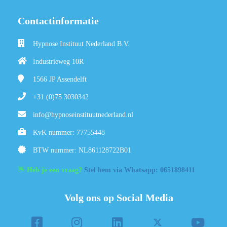
Contactinformatie
Hypnose Instituut Nederland B.V.
Industrieweg 10R
1566 JP
Assendelft
+31 (0)75 3030342
info@hypnoseinstituutnederland.nl
KvK nummer: 77755448
BTW nummer: NL861128722B01
👋
Heb je een vraag?
Stel hem via Whatsapp: 0651898411
Volg ons op Social Media