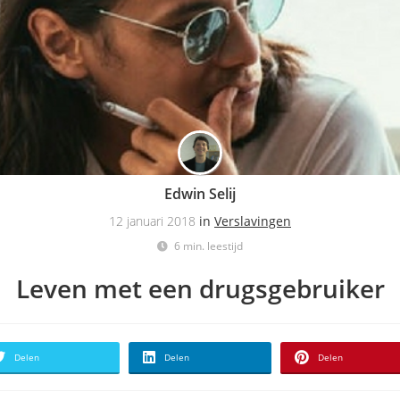
Edwin Selij
12 januari 2018
in
Verslavingen
6 min. leestijd
Leven met een drugsgebruiker
Delen
Delen
Delen