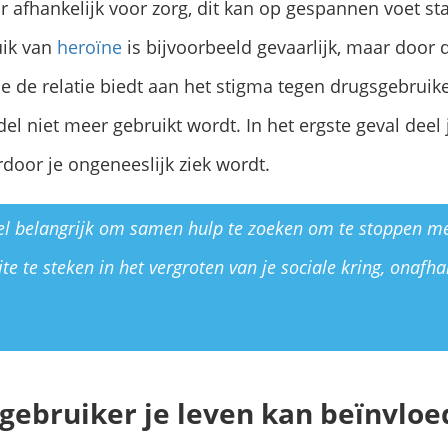
ar afhankelijk voor zorg, dit kan op gespannen voet s
uik van
heroïne
is bijvoorbeeld gevaarlijk, maar door 
 de relatie biedt aan het stigma tegen drugsgebruikers
el niet meer gebruikt wordt. In het ergste geval deel 
door je ongeneeslijk ziek wordt.
el belangrijk om samen hulp te zoeken om te stoppen me
e te steken in het vergroten van je sociale kring, onafhan
gebruiker je leven kan beïnvlo