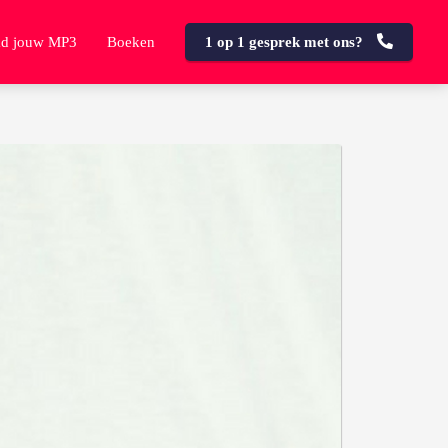
d jouw MP3
Boeken
1 op 1 gesprek met ons?