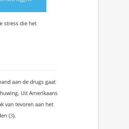
 stress die het
emand aan de drugs gaat
schuwing. Uit Amerikaans
ak van tevoren aan het
en (
3
).