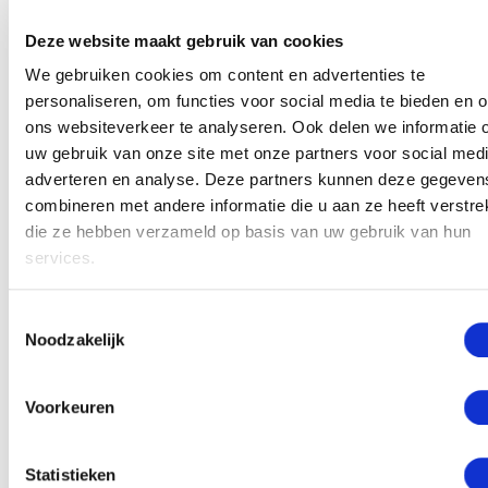
Mensen die diep in hypnose kwamen hadden een
significant betere uitspraak dan mensen die maar
Deze website maakt gebruik van cookies
lichtjes in hypnose gebracht werden. De mate van
We gebruiken cookies om content en advertenties te
hypnotiseerbaarheid heeft dus invloed op het effect
personaliseren, om functies voor social media te bieden en 
van het leren onder hypnose.
ons websiteverkeer te analyseren. Ook delen we informatie 
uw gebruik van onze site met onze partners voor social medi
Wil jij tijdens je volgende vakantie of
adverteren en analyse. Deze partners kunnen deze gegeven
zakenreis klinken als iemand die in het
combineren met andere informatie die u aan ze heeft verstrek
land geboren is waar je de taal van
die ze hebben verzameld op basis van uw gebruik van hun
services.
moet spreken? Dan is het leren van deze
taal onder hypnose zeker het proberen
waard.
Toestemmingsselectie
Noodzakelijk
Voorkeuren
Volledige taalles onder hypnose
Statistieken