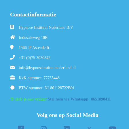
Contactinformatie
Hypnose Instituut Nederland B.V.
Industrieweg 10R
1566 JP
Assendelft
+31 (0)75 3030342
info@hypnoseinstituutnederland.nl
KvK nummer: 77755448
BTW nummer: NL861128722B01
👋
Heb je een vraag?
Stel hem via Whatsapp: 0651898411
Volg ons op Social Media