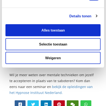
passeren.
Details tonen
Stap in de persoon die je nu wilt zijn
Alles toestaan
Er kunnen hele verrassende resultaten uit zo’n
regressie komen: in korte tijd geeft het je veel inzicht
Selectie toestaan
in oude denk- en overlevingsmechanismen. Je kunt die
‘kinderrol’ nu bewust gaan veranderen en ombuigen
Weigeren
naar een rol die past bij de volwassen persoon die je
nu wilt zijn.
Wil je meer weten over mentale technieken om jezelf
te accepteren in plaats van te saboteren? Kom dan
eens naar een seminar en
bekijk de opleidingen van
het Hypnose Instituut Nederland.