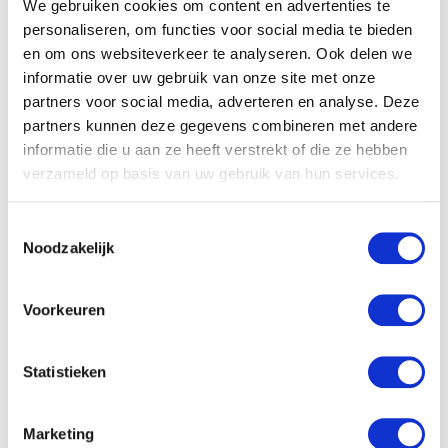
We gebruiken cookies om content en advertenties te
Terug naar de wortel
personaliseren, om functies voor social media te bieden
en om ons websiteverkeer te analyseren. Ook delen we
informatie over uw gebruik van onze site met onze
Saboteer jij jezelf maar weet je niet waarom? Hypnose
partners voor social media, adverteren en analyse. Deze
kan je helpen om te achterhalen waarom jij
partners kunnen deze gegevens combineren met andere
zelfsabotage blijft toepassen in jouw leven. Het
informatie die u aan ze heeft verstrekt of die ze hebben
socratische gesprek en regressie zijn twee technieken
verzameld op basis van uw gebruik van hun services.
uit de cognitieve gedragstherapie die ook onder
hypnose kan worden uitgevoerd. Tijdens een sessie
Toestemmingsselectie
worden er socratische waarom-vragen herhaald totdat
Noodzakelijk
de cliënt bij de kern van zijn overtuigingen komt. Bij
een regressie ga je terug naar de wortel; het moment
Voorkeuren
waarop je hebt besloten dat je jouw doelen of
gewenste leven niet verdient. Vaak ligt de oorzaak
ergens in je kindertijd of het familiesysteem waar de
Statistieken
meeste overtuigingen zich vormen. Een ouder die
bijvoorbeeld niet heel succesvol is, kan ervoor zorgen
Marketing
dat je het lastig vindt om dit niveau van succes te