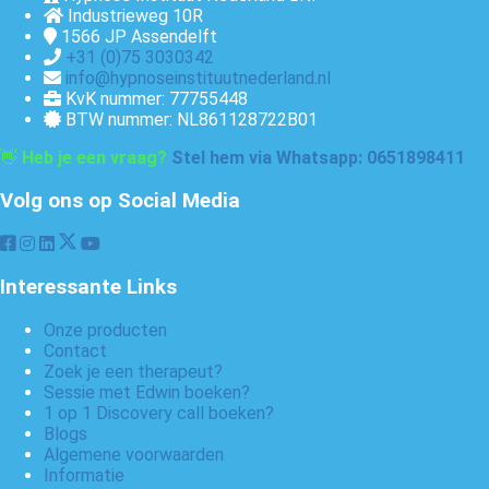
Industrieweg 10R
1566 JP
Assendelft
+31 (0)75 3030342
info@hypnoseinstituutnederland.nl
KvK nummer: 77755448
BTW nummer: NL861128722B01
👋
Heb je een vraag?
Stel hem via Whatsapp: 0651898411
Volg ons op Social Media
Interessante Links
Onze producten
Contact
Zoek je een therapeut?
Sessie met Edwin boeken?
1 op 1 Discovery call boeken?
Blogs
Algemene voorwaarden
Informatie