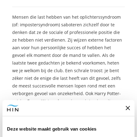
Mensen die last hebben van het oplichterssyndroom
(of: impostersyndroom) saboteren zichzelf door te
denken dat ze de sociale of professionele positie die
ze hebben niet verdienen. Zij wijzen externe factoren
aan voor hun persoonlijke succes of hebben het
gevoel elk moment door de mand te vallen. Als de
laatste twee gedachten je bekend voorkomen, heten
we je welkom bij de club. Een schrale troost: je bent
zéker niet de enige die last heeft van dit gevoel, zelfs
de meest succesvolle mensen lopen rond met een
verborgen gevoel van onzekerheid. Ook Harry Potter-
actrice Emma Watson kwam in een interview uit voor
de zelfsabotage die ze jarenlang op zichzelf losliet.
Haar antwoord:
listen to your inner critical voice and
kindly say it goodbye!
Deze website maakt gebruik van cookies