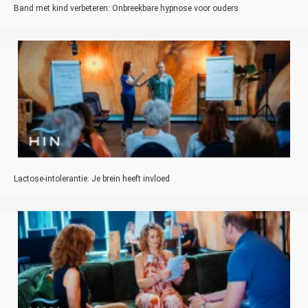
Band met kind verbeteren: Onbreekbare hypnose voor ouders
Lactose-intolerantie: Je brein heeft invloed