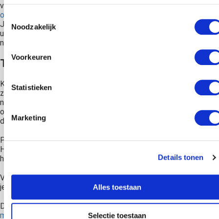
vakgebied waarin je werkzaam bent of wilt zijn, kun je
jezelf
ontwikkelen
en dat geeft ook een boost aan je zelfvertrouwen.
Toestemmingsselectie
Je kunt hierdoor in gesprekken altijd terugvallen op de kennis
Noodzakelijk
uit de boeken en mensen naar het boek doorverwijzen als ze je
niet geloven. Einde discussie, tadaa!
Voorkeuren
Tip 9: Doen in plaats van denken
Ken je dat beeld van De Denker? Wat doet die nu eigenlijk? Hij
Statistieken
zit en leunt zijn hoofd op zijn hand en verder doet hij helemaal
niets. Ben jij ook zo iemand die totaal op kan gaan in gedachten
over wat je later (als je groot bent) allemaal wel niet gaat
Marketing
doen?
Probeer dat eens niet uit te stellen, maar gewoon te doen.
Houd een schriftje bij de hand en elke keer als je een gedachte
Details tonen
hebt over iets dat je kunt doen, zet je die op het lijstje.
Vervolgens kies je elke dag (of week afhankelijk van hoe groot
je plannen zijn) iets uit dat schriftje en doe je het gewoon.
Alles toestaan
Dit werkt ontzettend goed voor je zelfvertrouwen en voor je
motivatie.
Selectie toestaan