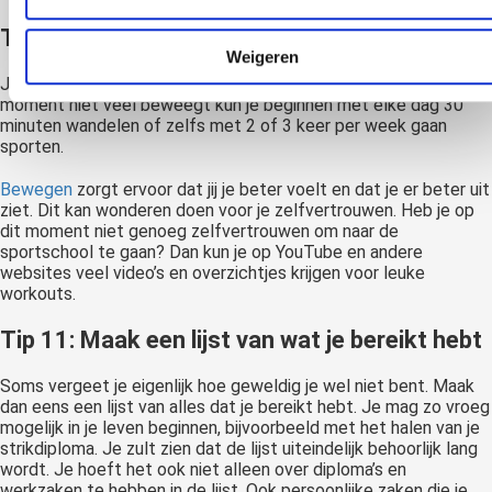
Tip 10: Beweeg!
Weigeren
Je
zelfbeeld
kan gaan om hoe je er letterlijk uitziet. Als je op dit
moment niet veel beweegt kun je beginnen met elke dag 30
minuten wandelen of zelfs met 2 of 3 keer per week gaan
sporten.
Bewegen
zorgt ervoor dat jij je beter voelt en dat je er beter uit
ziet. Dit kan wonderen doen voor je zelfvertrouwen. Heb je op
dit moment niet genoeg zelfvertrouwen om naar de
sportschool te gaan? Dan kun je op YouTube en andere
websites veel video’s en overzichtjes krijgen voor leuke
workouts.
Tip 11: Maak een lijst van wat je bereikt hebt
Soms vergeet je eigenlijk hoe geweldig je wel niet bent. Maak
dan eens een lijst van alles dat je bereikt hebt. Je mag zo vroeg
mogelijk in je leven beginnen, bijvoorbeeld met het halen van je
strikdiploma. Je zult zien dat de lijst uiteindelijk behoorlijk lang
wordt. Je hoeft het ook niet alleen over diploma’s en
werkzaken te hebben in de lijst. Ook persoonlijke zaken die je