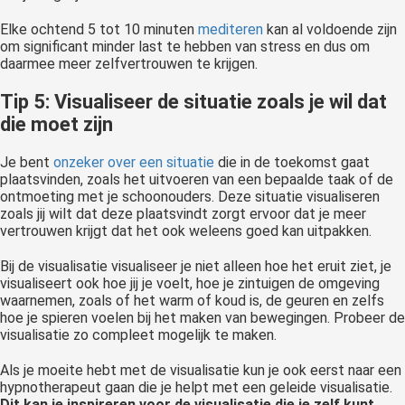
Elke ochtend 5 tot 10 minuten
mediteren
kan al voldoende zijn
om significant minder last te hebben van stress en dus om
daarmee meer zelfvertrouwen te krijgen.
Tip 5: Visualiseer de situatie zoals je wil dat
die moet zijn
Je bent
onzeker over een situatie
die in de toekomst gaat
plaatsvinden, zoals het uitvoeren van een bepaalde taak of de
ontmoeting met je schoonouders. Deze situatie visualiseren
zoals jij wilt dat deze plaatsvindt zorgt ervoor dat je meer
vertrouwen krijgt dat het ook weleens goed kan uitpakken.
Bij de visualisatie visualiseer je niet alleen hoe het eruit ziet, je
visualiseert ook hoe jij je voelt, hoe je zintuigen de omgeving
waarnemen, zoals of het warm of koud is, de geuren en zelfs
hoe je spieren voelen bij het maken van bewegingen. Probeer de
visualisatie zo compleet mogelijk te maken.
Als je moeite hebt met de visualisatie kun je ook eerst naar een
hypnotherapeut gaan die je helpt met een geleide visualisatie.
Dit kan je inspireren voor de visualisatie die je zelf kunt