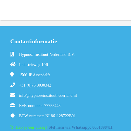
Contactinformatie
Hypnose Instituut Nederland B.V.
Industrieweg 10R
1566 JP
Assendelft
+31 (0)75 3030342
info@hypnoseinstituutnederland.nl
KvK nummer: 77755448
BTW nummer: NL861128722B01
👋
Heb je een vraag?
Stel hem via Whatsapp: 0651898411