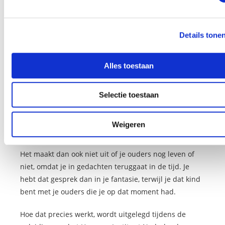
Dus daar komt iets uit. Afhankelijk van wat eruit komt,
zoals een jongetje dat met een fakkel speelt, kan de
fast fobia techniek uitgevoerd worden om te zien dat
Details tone
dit moment voorbij is.
Alles toestaan
Of er kan een gesprek met het
innerlijke kind
worden
gevoerd. Stel dat de angst voor vuur bijvoorbeeld is
overgenomen omdat een van de ouders angst voor
Selectie toestaan
vuur heeft, dan kan een gesprek met een van die
ouders een helende werking hebben op zo’n
Weigeren
onlogische overtuiging.
Het maakt dan ook niet uit of je ouders nog leven of
niet, omdat je in gedachten teruggaat in de tijd. Je
hebt dat gesprek dan in je fantasie, terwijl je dat kind
bent met je ouders die je op dat moment had.
Hoe dat precies werkt, wordt uitgelegd tijdens de