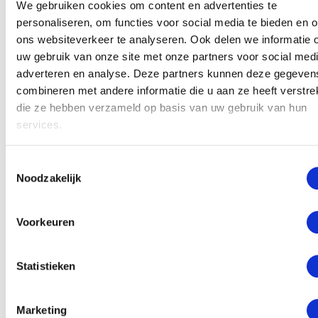
We gebruiken cookies om content en advertenties te
associatie ooit ontstaan?
personaliseren, om functies voor social media te bieden en 
Dat is iets wat dan achterhaald wordt met regressie. Je
ons websiteverkeer te analyseren. Ook delen we informatie 
gaat dan terug naar het eerste moment in je leven
uw gebruik van onze site met onze partners voor social medi
waarop je het gevoel kreeg dat je aangevallen werd
adverteren en analyse. Deze partners kunnen deze gegeven
combineren met andere informatie die u aan ze heeft verstrek
door vuur. Wat gebeurde er toen? Zoals gezegd kan
die ze hebben verzameld op basis van uw gebruik van hun
angst al vroeg in het leven ontstaan en met de
services.
regressietechniek kom je ook vaak uit in momenten uit
de vroege jeugd, zoals toen iemand vijf jaar was.
Toestemmingsselectie
Misschien was er een jongetje met een fakkel aan het
Noodzakelijk
spelen en zwaaide de fakkel net te dicht langs je heen,
waardoor de associatie is ontstaan dat vuur je
Voorkeuren
“aanvalt”. Het kan van alles zijn geweest.
Soms kun je tijdens een regressie merken dat je als
Statistieken
kind eigenlijk hele aparte connecties hebt gelegd, die
nu als volwassene niet meer logisch zijn.
Marketing