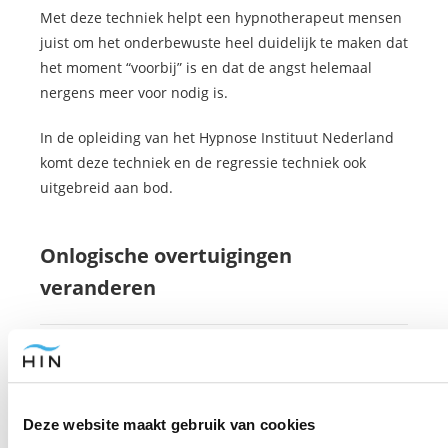
Met deze techniek helpt een hypnotherapeut mensen
juist om het onderbewuste heel duidelijk te maken dat
het moment “voorbij” is en dat de angst helemaal
nergens meer voor nodig is.
In de opleiding van het Hypnose Instituut Nederland
komt deze techniek en de regressie techniek ook
uitgebreid aan bod.
Onlogische overtuigingen
veranderen
De gedachte dat een vlammetje of vuur je aanvalt, is
eigenlijk onlogisch. Die overtuiging veranderen kan
dan de sleutel zijn om angst voor vuur te overwinnen.
Deze website maakt gebruik van cookies
Want waarom denk je dat vuur je aanvalt? Hoe is die