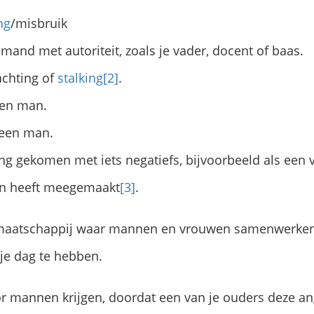
ng
/misbruik
emand met autoriteit, zoals je vader, docent of baas.
achting of
stalking
[2]
.
een man.
 een man.
ing gekomen met iets negatiefs, bijvoorbeeld als een v
n heeft meegemaakt
[3]
.
e maatschappij waar mannen en vrouwen samenwerken
e dag te hebben.
r mannen krijgen, doordat een van je ouders deze an