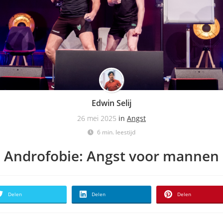
Edwin Selij
26 mei 2025
in
Angst
6 min. leestijd
Androfobie: Angst voor mannen
Delen
Delen
Delen