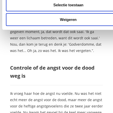
Gewoon, alles is prima. Het boeit niet meer. 'Ah, mijn
Selectie toestaan
schoen ligt in de dakgoot.' Dat maakt niet uit. Wat
boeit er nog? En je geliefden zijn er natuurlijk, weet je
wel. Alles is er in een vorm … dat voel je. Je bent alles,
Weigeren
dan opeens. Je weet alles, je voelt alles… En op een
gegeven moment, ja, dat wordt dat ook saai. 'Ik ga
weer een lichaam betreden, want dit wordt ook saai.'
Nou, dan kom je terug en denk je: 'Godverdomme, dat
was het... Oh ja, zo was het. Ik was het vergeten.”.
Controle of de angst voor de dood
weg is
Ik vroeg haar hoe de angst nu voelde. Nu was het niet
echt meer de angst voor de dood, maar meer de angst
voor de heftige angstgevoelens die ze twee jaar eerder
voelde. Nu kwam het gevoel bij de keel meer vanwege