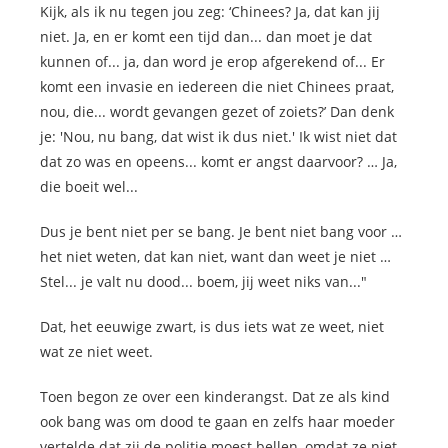
Kijk, als ik nu tegen jou zeg: ‘Chinees? Ja, dat kan jij
niet. Ja, en er komt een tijd dan... dan moet je dat
kunnen of... ja, dan word je erop afgerekend of... Er
komt een invasie en iedereen die niet Chinees praat,
nou, die... wordt gevangen gezet of zoiets?’ Dan denk
je: 'Nou, nu bang, dat wist ik dus niet.' Ik wist niet dat
dat zo was en opeens... komt er angst daarvoor? … Ja,
die boeit wel...
Dus je bent niet per se bang. Je bent niet bang voor …
het niet weten, dat kan niet, want dan weet je niet …
Stel... je valt nu dood... boem, jij weet niks van..."
Dat, het eeuwige zwart, is dus iets wat ze weet, niet
wat ze niet weet.
Toen begon ze over een kinderangst. Dat ze als kind
ook bang was om dood te gaan en zelfs haar moeder
vertelde dat zij de politie moest bellen, omdat ze niet