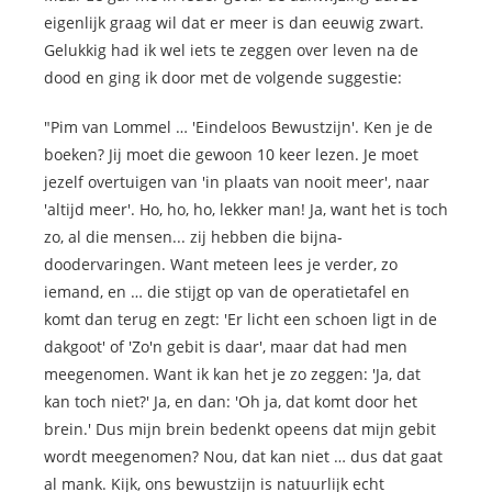
eigenlijk graag wil dat er meer is dan eeuwig zwart.
Gelukkig had ik wel iets te zeggen over leven na de
dood en ging ik door met de volgende suggestie:
"Pim van Lommel … 'Eindeloos Bewustzijn'. Ken je de
boeken? Jij moet die gewoon 10 keer lezen. Je moet
jezelf overtuigen van 'in plaats van nooit meer', naar
'altijd meer'. Ho, ho, ho, lekker man! Ja, want het is toch
zo, al die mensen... zij hebben die bijna-
doodervaringen. Want meteen lees je verder, zo
iemand, en … die stijgt op van de operatietafel en
komt dan terug en zegt: 'Er licht een schoen ligt in de
dakgoot' of 'Zo'n gebit is daar', maar dat had men
meegenomen. Want ik kan het je zo zeggen: 'Ja, dat
kan toch niet?' Ja, en dan: 'Oh ja, dat komt door het
brein.' Dus mijn brein bedenkt opeens dat mijn gebit
wordt meegenomen? Nou, dat kan niet … dus dat gaat
al mank. Kijk, ons bewustzijn is natuurlijk echt