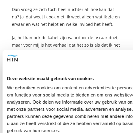
Dan vroeg ze zich toch heel nuchter af, hoe kan dat
nu? Ja, dat weet ik ook niet. Ik weet alleen wat ik zie en
ervaar en wat het helpt en welke invloed het heeft.
Ja, het kan ook de kabel zijn waardoor de tv raar doet,
maar voor mij is het verhaal dat het zo is als dat ik het
heb ervaren.
Ander mensen hebben juist het verhaal dat het toeval
is. Dat maakt mij helemaal niet uit, maar vraag jezelf
Deze website maakt gebruik van cookies
af: Werkt dit verhaal voor mij?
We gebruiken cookies om content en advertenties te persona
Zo’n boek geeft wel inzichten, en ik denk dat het nog
om functies voor social media te bieden en om ons websitev
wel complexer is, maar voor mij klinkt het heel logisch.
analyseren. Ook delen we informatie over uw gebruik van on
Als je bijvoorbeeld kijkt naar natuurkunde dan is er
met onze partners voor social media, adverteren en analyse
een wet die aangeeft dat energie en informatie nooit
partners kunnen deze gegevens combineren met andere info
verloren gaat. We veranderen wel van vorm, het
u aan ze heeft verstrekt of die ze hebben verzameld op basi
gebruik van hun services.
lichaam gaat weg. Maar het bewustzijn en de