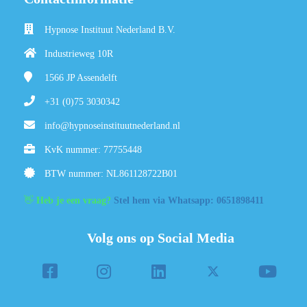
Hypnose Instituut Nederland B.V.
Industrieweg 10R
1566 JP
Assendelft
+31 (0)75 3030342
info@hypnoseinstituutnederland.nl
KvK nummer: 77755448
BTW nummer: NL861128722B01
👋
Heb je een vraag?
Stel hem via Whatsapp: 0651898411
Volg ons op Social Media