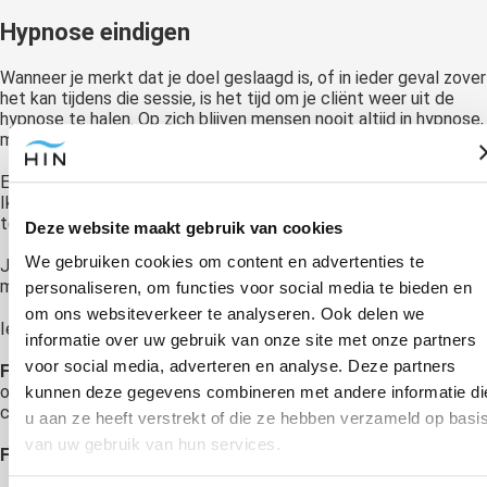
Hypnose eindigen
Wanneer je merkt dat je doel geslaagd is, of in ieder geval zover
het kan tijdens die sessie, is het tijd om je cliënt weer uit de
hypnose te halen. Op zich blijven mensen nooit altijd in hypnose,
maar een goede afsluiting is prettiger voor je cliënt.
Er zijn allerlei technieken om mensen uit hypnose te halen.
Ikzelf vind het prettig om in mijn handen te klappen als duidelijk
teken dat de hypnose voorbij is.
Deze website maakt gebruik van cookies
We gebruiken cookies om content en advertenties te
Je kunt dit ook met een geleide visualisatie doen of op andere
manieren.
personaliseren, om functies voor social media te bieden en
om ons websiteverkeer te analyseren. Ook delen we
Iemand hypnotiseren heeft dus eigenlijk 4 fases, namelijk:
informatie over uw gebruik van onze site met onze partners
voor social media, adverteren en analyse. Deze partners
Fase 1:
Het gesprek waarin je achterhaalt welk probleem
opgelost moet worden en welke symbolen en informatie van de
kunnen deze gegevens combineren met andere informatie di
cliënt je hiervoor kunt gebruiken.
u aan ze heeft verstrekt of die ze hebben verzameld op basi
van uw gebruik van hun services.
Fase 2:
Het induceren van hypnose