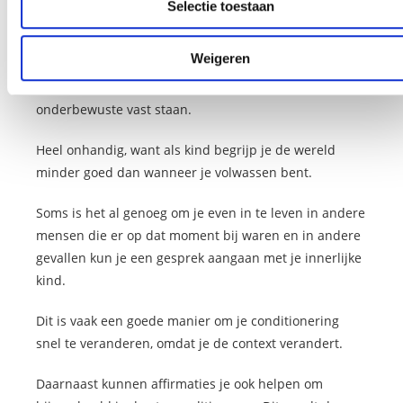
Selectie toestaan
context te veranderen hangt af van de herinnering.
Vaak is dit een herinnering uit je jeugd, omdat dat het
Weigeren
moment in je leven is waar je op van alles en nog wat
bepaalde conditioneringen krijgt en die blijven in je
onderbewuste vast staan.
Heel onhandig, want als kind begrijp je de wereld
minder goed dan wanneer je volwassen bent.
Soms is het al genoeg om je even in te leven in andere
mensen die er op dat moment bij waren en in andere
gevallen kun je een gesprek aangaan met je innerlijke
kind.
Dit is vaak een goede manier om je conditionering
snel te veranderen, omdat je de context verandert.
Daarnaast kunnen affirmaties je ook helpen om