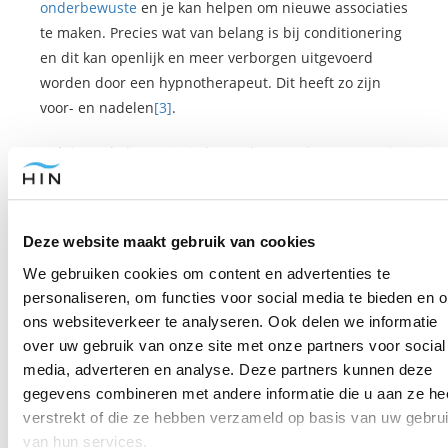
onderbewuste
en je kan helpen om nieuwe associaties
te maken. Precies wat van belang is bij conditionering
en dit kan openlijk en meer verborgen uitgevoerd
worden door een hypnotherapeut. Dit heeft zo zijn
voor- en nadelen
[3]
.
Heb je vaak
dingen in je leven die terugkomen
? Dat je
reageert op een bepaalde manier? Of dat je een
lastige situatie uit de weg gaat in plaats van dat je
door die situatie heen gaat, zodat je je daarna nog
Deze website maakt gebruik van cookies
beter kan voelen?
We gebruiken cookies om content en advertenties te
Dit kan iets zijn waar je al heel lang in je leven last van
personaliseren, om functies voor social media te bieden en 
hebt, maar wat je eigenlijk niet verder helpt.
ons websiteverkeer te analyseren. Ook delen we informatie
over uw gebruik van onze site met onze partners voor social
In zo’n geval kan regressie helpen.
media, adverteren en analyse. Deze partners kunnen deze
gegevens combineren met andere informatie die u aan ze he
Als iets je een bepaald gevoel geeft, kun je met
verstrekt of die ze hebben verzameld op basis van uw gebru
regressie teruggaan naar het eerste moment waarop
van hun services.