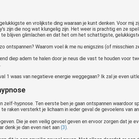
elukkigste en vrolijkste ding waaraan je kunt denken. Voor mij zijn
s zijn die nog wat klungelig zijn. Het weer is prachtig en ze sp
t te blijven glimlachen en dat het om het schattigste, gelukkigste 
 zo ontspannen? Waarom voel ik me nu enigszins (of misschien ze
hend diep adem te halen door je neus die vast te houden voor t
.
r geval 1 waas van negatieve energie weggegaan? Ik zal je even ui
-hypnose
n zelf-hypnose. Ten eerste ben je gaan ontspannen waardoor spi
 te raken versterkt je lichaam in ieder geval de gevoelens van ang
ven. Die je een veilig gevoel geven en ervoor zorgen dat je even 
daar denk je dan even niet aan
(3)
.