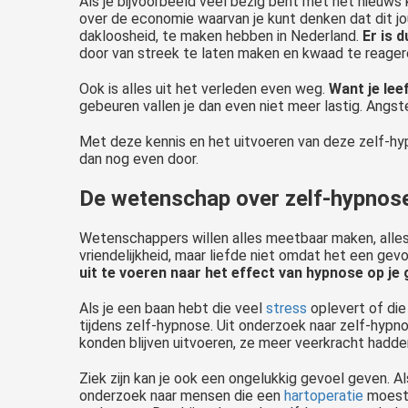
Als je bijvoorbeeld veel bezig bent met het nieuws k
over de economie waarvan je kunt denken dat dit jo
dakloosheid, te maken hebben in Nederland.
Er is 
door van streek te laten maken en kwaad te reagere
Ook is alles uit het verleden even weg.
Want je leef
gebeuren vallen je dan even niet meer lastig. Angsten
Met deze kennis en het uitvoeren van deze zelf-hyp
dan nog even door.
De wetenschap over zelf-hypnose
Wetenschappers willen alles meetbaar maken, alles 
vriendelijkheid, maar liefde niet omdat het een gev
uit te voeren naar het effect van hypnose op je
Als je een baan hebt die veel
stress
oplevert of die
tijdens zelf-hypnose. Uit onderzoek naar zelf-hypno
konden blijven uitvoeren, ze meer veerkracht hadd
Ziek zijn kan je ook een ongelukkig gevoel geven. Al
onderzoek naar mensen die een
hartoperatie
moeste