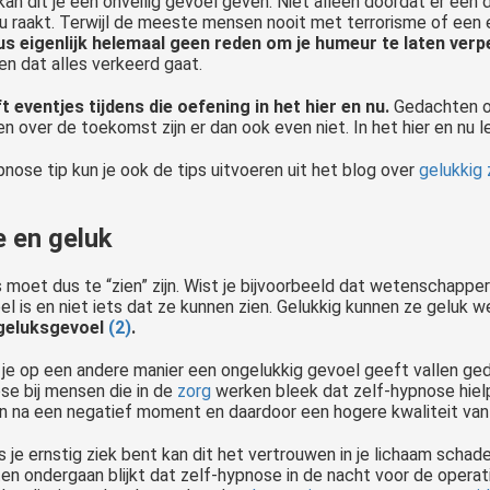
an dit je een onveilig gevoel geven. Niet alleen doordat er een 
u raakt. Terwijl de meeste mensen nooit met terrorisme of een 
dus eigenlijk helemaal geen reden om je humeur te laten ver
n dat alles verkeerd gaat.
t eventjes tijdens die oefening in het hier en nu.
Gedachten ov
 over de toekomst zijn er dan ook even niet. In het hier en nu lev
nose tip kun je ook de tips uitvoeren uit het blog over
gelukkig 
 en geluk
moet dus te “zien” zijn. Wist je bijvoorbeeld dat wetenschappers
oel is en niet iets dat ze kunnen zien. Gelukkig kunnen ze geluk 
 geluksgevoel
(2)
.
 je op een andere manier een ongelukkig gevoel geeft vallen ged
se bij mensen die in de
zorg
werken bleek dat zelf-hypnose hiel
en na een negatief moment en daardoor een hogere kwaliteit van
s je ernstig ziek bent kan dit het vertrouwen in je lichaam schade
n ondergaan blijkt dat zelf-hypnose in de nacht voor de operati