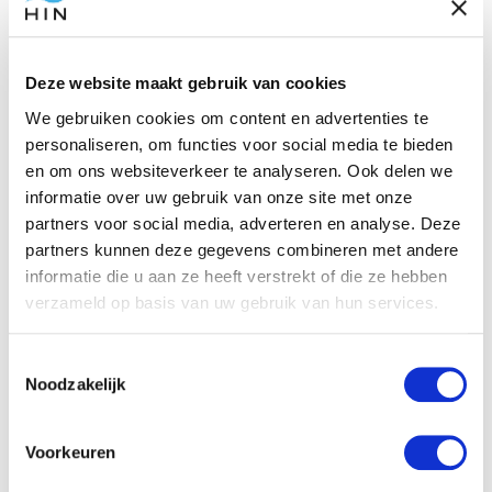
belangrijk om eerlijk tegen jezelf te zijn. Bij alles dat
hiervoor besproken is, is het belangrijk om eerlijk
tegen jezelf te zijn om helemaal jezelf te kunnen zijn.
Deze website maakt gebruik van cookies
Als je je niet prettig voelt in een situatie is het
We gebruiken cookies om content en advertenties te
belangrijk om na te gaan of dit is omdat je het gevoel
personaliseren, om functies voor social media te bieden
krijgt dat je geremd wordt, dat je niet kunt doen wat je
en om ons websiteverkeer te analyseren. Ook delen we
wilt doen.
informatie over uw gebruik van onze site met onze
partners voor social media, adverteren en analyse. Deze
partners kunnen deze gegevens combineren met andere
Jezelf zijn in een relatie
informatie die u aan ze heeft verstrekt of die ze hebben
verzameld op basis van uw gebruik van hun services.
Jezelf zijn in een relatie is erg belangrijk. Bij mensen
Toestemmingsselectie
met een
liefdesverslaving
zie je vaak dat ze zich
Noodzakelijk
aanpassen aan het beeld waarvan ze denken dat hun
partner dat prettig vindt. Terwijl je eigenlijk een
Voorkeuren
partner moet hebben die je leuk vindt zoals je bent en
die van je houdt juist omdat je bent wie je bent.