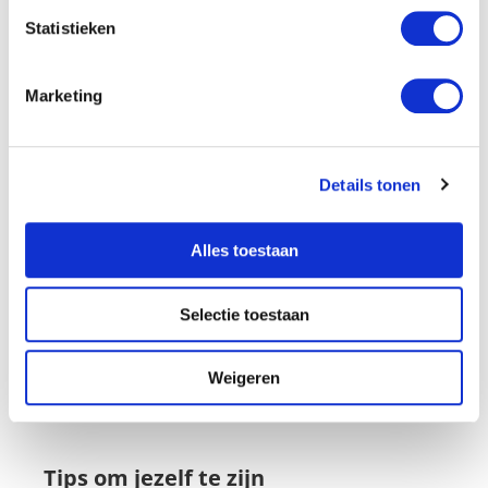
Statistieken
Om jezelf te zijn in een relatie kun je gebruikmaken
van
mindfulness
. Hierdoor kan de band met je partner
zich ook verdiepen.
Marketing
Daarbij zal je partner het ook leuker vinden als je blij
bent met jezelf.
Hierdoor hoef je niet geforceerd
Details tonen
enthousiast te zijn.
Let er ook op dat je niet je eigen sociale leven
Alles toestaan
opgeeft voor je partner, dat is ook een deel
van jezelf.
Selectie toestaan
Daarbij helpt het ook om je partner de ruimte te geven
om zichzelf te zijn.
Dat geeft goede karma en
Weigeren
daardoor kun jij ook jezelf zijn.
Tips om jezelf te zijn