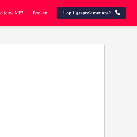
d jouw MP3
Boeken
1 op 1 gesprek met ons?