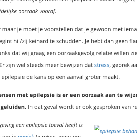
delijke oorzaak vooraf.
aar maar je moet je voorstellen dat je gewoon met iem
egint hij/zij keihard te schudden. Je hebt dan geen f
ks dat wij graag een oorzaakgevolg relatie willen zien
 Er zijn wel steeds meer bewijzen dat
stress
, gebrek a
epilepsie de kans op een aanval groter maakt.
nsen met epilepsie is er een oorzaak aan te wijze
 geluiden.
In dat geval wordt er ook gesproken van re
eving een epilepsie toeval heeft is
t om in
paniek
te raken, maar om