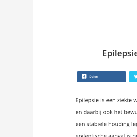
Epileps
Delen
Epilepsie is een ziekte 
en daarbij ook het bewus
een stabiele houding leg
epileptische aanval is 