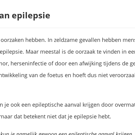
an epilepsie
 oorzaken hebben. In zeldzame gevallen hebben men
epilepsie. Maar meestal is de oorzaak te vinden in ee
or, herseninfectie of door een afwijking tijdens de g
ontwikkeling van de foetus en hoeft dus niet veroorza
 je ook een epileptische aanval krijgen door overma
 maar dat betekent niet dat je epilepsie hebt.
t kun je namelijk gewoon een epileptische aanval krijgen,