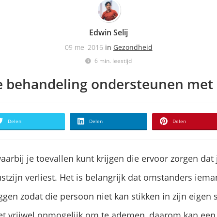
Edwin Selij
09 mei 2016
in
Gezondheid
6 min. leestijd
ie behandeling ondersteunen met
Delen
Delen
Delen
waarbij je toevallen kunt krijgen die ervoor zorgen dat 
tzijn verliest. Het is belangrijk dat omstanders ieman
gen zodat die persoon niet kan stikken in zijn eigen s
het vrijwel onmogelijk om te ademen, daarom kan een 