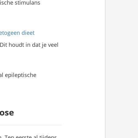
gische stimulans
etogeen dieet
it houdt in dat je veel
al epileptische
ose
Ten eerste al tijdens