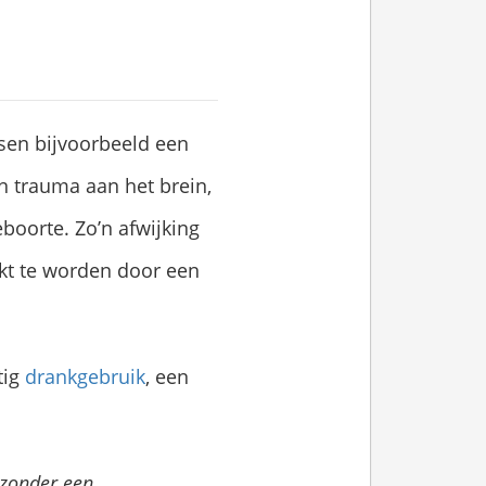
sen bijvoorbeeld een
n trauma aan het brein,
eboorte. Zo’n afwijking
akt te worden door een
tig
drankgebruik
, een
 zonder een