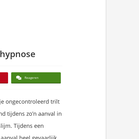
 hypnose
Reageren
je ongecontroleerd trilt
d tijdens zo’n aanval in
lijm. Tijdens een
aanval heel gevaarlijk