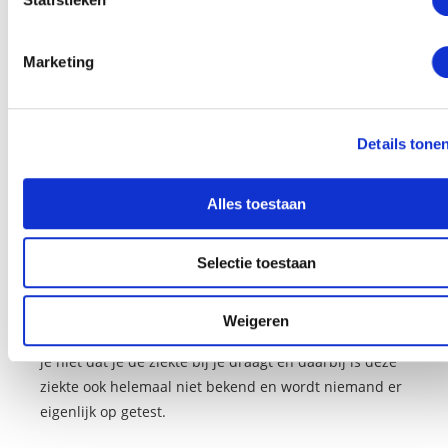
gevorderde techniek.
Kennis van hypnose kan in ieder geval handig zijn om
Marketing
mensen met myotone dystrofie te helpen om de ziekte
een plaats in hun leven te geven, zodat ze ondanks de
aandoening toch kunnen genieten.
Details tone
Hypnose voor de moeders
Alles toestaan
Omdat deze aandoening via de genen wordt
Selectie toestaan
doorgegeven van de moederskant kunnen moeders en
zelfs grootmoeders last krijgen van schuldgevoelens
Weigeren
en dat is heel jammer. Immers, in veel gevallen weet
je niet dat je de ziekte bij je draagt en daarbij is deze
ziekte ook helemaal niet bekend en wordt niemand er
eigenlijk op getest.