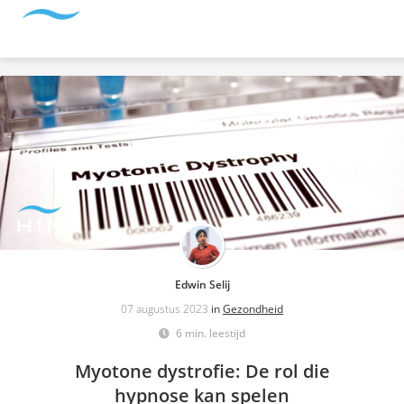
Edwin Selij
07 augustus 2023
in
Gezondheid
6 min. leestijd
Myotone dystrofie: De rol die
hypnose kan spelen