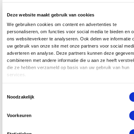
overtuigingen een “update” krijgen. Terwijl hun
bewuste kennis wel steeds beter wordt.
Deze website maakt gebruik van cookies
We gebruiken cookies om content en advertenties te
Met regressie kun je de overtuiging een “update” in
personaliseren, om functies voor social media te bieden en 
het onderbewuste geven, zoals dat het oké is als je
ons websiteverkeer te analyseren. Ook delen we informatie 
niet 100% functioneert en dat ondanks dat je nog
uw gebruik van onze site met onze partners voor social medi
steeds een waardevol mens bent dat liefde verdient.
adverteren en analyse. Deze partners kunnen deze gegeven
combineren met andere informatie die u aan ze heeft verstrek
Dit wordt dan de reparatie genoemd. Je helpt de cliënt
die ze hebben verzameld op basis van uw gebruik van hun
hiermee door de fantasie te gebruiken. Je kunt het
services.
voorstellingsvermogen bijvoorbeeld prikkelen om zich
in te leven in andere mensen in de herinnering of je
Toestemmingsselectie
kunt de persoon in gedachten het gesprek laten
Noodzakelijk
aangaan met het innerlijke kind.
De techniek van regressie wordt al in het eerste jaar
Voorkeuren
van het Hypnose Instituut Nederland aangeleerd. De
techniek van het innerlijke kind is een meer
Statistieken