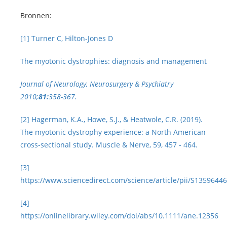
Bronnen:
[1]
Turner C, Hilton-Jones D
The myotonic dystrophies: diagnosis and management
Journal of Neurology, Neurosurgery & Psychiatry
2010;
81:
358-367.
[2]
Hagerman, K.A., Howe, S.J., & Heatwole, C.R. (2019).
The myotonic dystrophy experience: a North American
cross‐sectional study. Muscle & Nerve, 59, 457 - 464.
[3]
https://www.sciencedirect.com/science/article/pii/S135964
[4]
https://onlinelibrary.wiley.com/doi/abs/10.1111/ane.12356