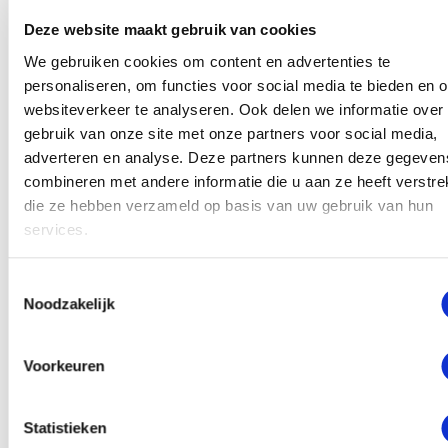
openstaan.
Deze website maakt gebruik van cookies
Wij vinden het bij het Hypnose Instituut Nederland
We gebruiken cookies om content en advertenties te
personaliseren, om functies voor social media te bieden en 
namelijk heel belangrijk dat mensen goed
websiteverkeer te analyseren. Ook delen we informatie over
geïnformeerd worden over hypnose en dat ze
gebruik van onze site met onze partners voor social media,
duidelijk toestemming geven om in hypnose te gaan.
adverteren en analyse. Deze partners kunnen deze gegeven
Je kunt dus als maatschappelijk werker aangeven dat
combineren met andere informatie die u aan ze heeft verstrek
die ze hebben verzameld op basis van uw gebruik van hun
je hypnose wilt proberen, naast de andere manieren
services.
waarop je de cliënten helpt.
Je legt altijd uit wat hypnose is, en wat mensen
Toestemmingsselectie
hiervan kunnen verwachten.
Noodzakelijk
Vervolgens help je de cliënt met hypnose om zich te
Voorkeuren
ontspannen.
Dit helpt ook om hypnose te induceren of
te verdiepen. Daarna kun je aan de slag met
technieken om mensen te helpen om met hun
Statistieken
problemen om te gaan.