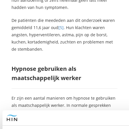
hun aandoening of zelfs helemaal geen last meer
hadden van hun symptomen.
De patiënten die meededen aan dit onderzoek waren
gemiddeld 11,6 jaar oud
[5]
. Hun klachten waren
angsten, hyperventileren, astma, pijn op de borst,
kuchen, kortademigheid, zuchten en problemen met
de stembanden.
Hypnose gebruiken als
maatschappelijk werker
Er zijn een aantal manieren om hypnose te gebruiken
als maatschappelijk werker. In normale gesprekken
kun je hypnotisch taalgebruik gebruiken om mensen
te helpen, maar je kunt mensen ook uitleggen dat je
ze wilt helpen met hypnose en vragen of ze hiervoor