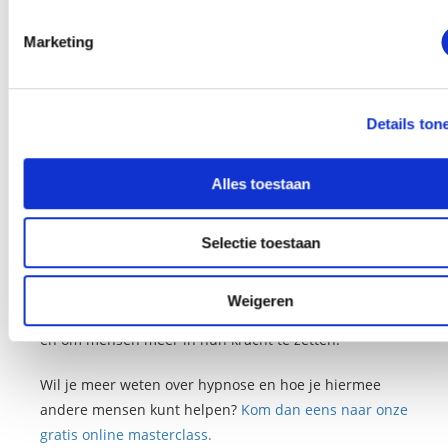
Marketing
Hypnose is voor veel problemen in te
zetten
Details ton
Zoals je ziet kan hypnose bij ontzettend veel
Alles toestaan
problemen een rol spelen om mensen de mentale
middelen te geven om met stressvolle situaties om te
Selectie toestaan
gaan. Ideaal om in ieder geval de basiskennis hierover
te hebben als maatschappelijk werker.
Weigeren
Het helpt je met het geven van kalmerende suggesties
en om mensen meer in hun kracht te zetten.
Wil je meer weten over hypnose en hoe je hiermee
andere mensen kunt helpen?
Kom dan eens naar onze
gratis online masterclass.