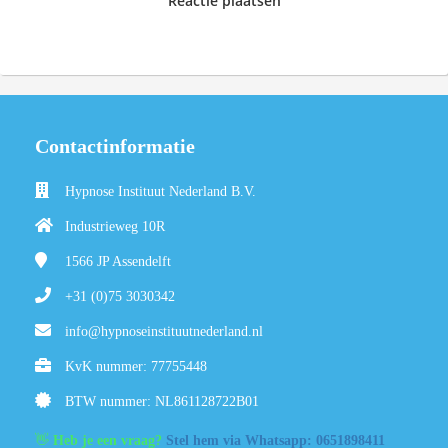
Reactie plaatsen
Contactinformatie
Hypnose Instituut Nederland B.V.
Industrieweg 10R
1566 JP
Assendelft
+31 (0)75 3030342
info@hypnoseinstituutnederland.nl
KvK nummer: 77755448
BTW nummer: NL861128722B01
👋
Heb je een vraag?
Stel hem via Whatsapp: 0651898411