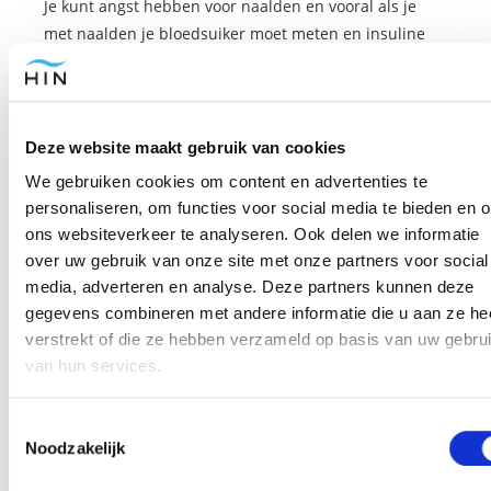
Je kunt angst hebben voor naalden en vooral als je
met naalden je bloedsuiker moet meten en insuline
moet spuiten is dit een angst die je móét overwinnen.
Je kunt zelfs
angst hebben om te gaan bewegen
omdat je bang bent om blessures te krijgen.
Deze website maakt gebruik van cookies
We gebruiken cookies om content en advertenties te
Voor al dit soort angsten helpt hypnose ook. Er zijn
personaliseren, om functies voor social media te bieden en 
meerdere technieken om die angsten te overwinnen.
ons websiteverkeer te analyseren. Ook delen we informatie
Wat vaak wordt gedaan is om je geleidelijk meer bloot
over uw gebruik van onze site met onze partners voor social
te stellen aan je angst.
media, adverteren en analyse. Deze partners kunnen deze
gegevens combineren met andere informatie die u aan ze he
Je maakt bijvoorbeeld een top 10 van je angst voor
verstrekt of die ze hebben verzameld op basis van uw gebru
naalden, gezond eten of bewegen.
van hun services.
Bijvoorbeeld:
Toestemmingsselectie
Foto van naalden.
Noodzakelijk
Video van naalden.