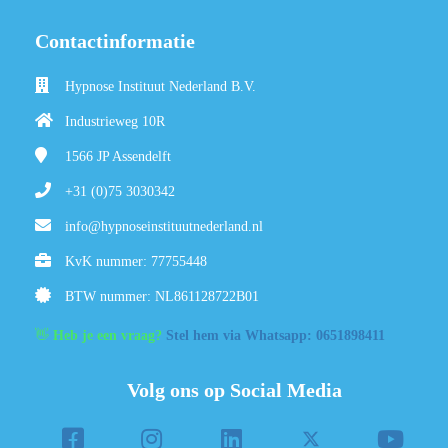
Contactinformatie
Hypnose Instituut Nederland B.V.
Industrieweg 10R
1566 JP
Assendelft
+31 (0)75 3030342
info@hypnoseinstituutnederland.nl
KvK nummer: 77755448
BTW nummer: NL861128722B01
👋
Heb je een vraag?
Stel hem via Whatsapp: 0651898411
Volg ons op Social Media