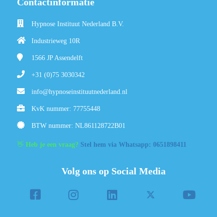
Contactinformatie
Hypnose Instituut Nederland B.V.
Industrieweg 10R
1566 JP
Assendelft
+31 (0)75 3030342
info@hypnoseinstituutnederland.nl
KvK nummer: 77755448
BTW nummer: NL861128722B01
👋
Heb je een vraag?
Stel hem via Whatsapp: 0651898411
Volg ons op Social Media