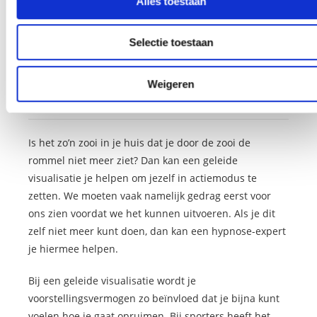
Alles toestaan
kom je hierachter en kun je direct je overtuiging
rechtzetten waardoor het opruimen als vanzelf gaat.
Selectie toestaan
Opruimen oefenen met een geleide
Weigeren
visualisatie
Is het zo’n zooi in je huis dat je door de zooi de
rommel niet meer ziet? Dan kan een geleide
visualisatie je helpen om jezelf in actiemodus te
zetten. We moeten vaak namelijk gedrag eerst voor
ons zien voordat we het kunnen uitvoeren. Als je dit
zelf niet meer kunt doen, dan kan een hypnose-expert
je hiermee helpen.
Bij een geleide visualisatie wordt je
voorstellingsvermogen zo beïnvloed dat je bijna kunt
voelen hoe je gaat opruimen. Bij sporters heeft het