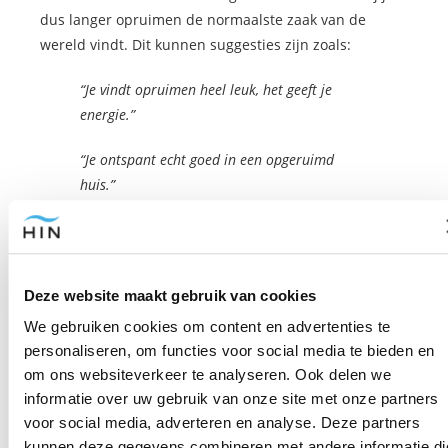
dus langer opruimen de normaalste zaak van de
wereld vindt. Dit kunnen suggesties zijn zoals:
“Je vindt opruimen heel leuk, het geeft je
energie.”
“Je ontspant echt goed in een opgeruimd
huis.”
“Je werkt veel beter als je werkplek
opgeruimd is.”
Deze website maakt gebruik van cookies
“Je doet gezonder als je huis opgeruimd is.”
We gebruiken cookies om content en advertenties te
Dit zijn slechts voorbeelden van hypnotische
personaliseren, om functies voor social media te bieden en
suggesties. Afhankelijk van jouw overtuigingen over
om ons websiteverkeer te analyseren. Ook delen we
opruimen kan de hypnose-expert je andere suggesties
informatie over uw gebruik van onze site met onze partners
meegeven.
voor social media, adverteren en analyse. Deze partners
kunnen deze gegevens combineren met andere informatie di