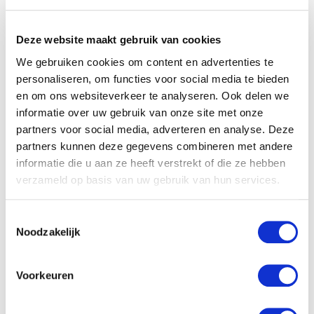
naar de basisschool ging, gebeurd dat (onbewust) een
blijvende indruk op je heeft achtergelaten en dat voor
Deze website maakt gebruik van cookies
eventuele onlogische overtuigingen heeft gezorgd.
We gebruiken cookies om content en advertenties te
Door nogmaals naar dat moment te kijken, met de
personaliseren, om functies voor social media te bieden
kennis die je nu over het leven hebt, kun je de
en om ons websiteverkeer te analyseren. Ook delen we
overtuigingen veranderen waardoor jij het jezelf
informatie over uw gebruik van onze site met onze
partners voor social media, adverteren en analyse. Deze
eerder gunt om gewoon uit te zieken. Je kunt er
partners kunnen deze gegevens combineren met andere
bijvoorbeeld achter komen dat je overtuiging over
informatie die u aan ze heeft verstrekt of die ze hebben
doorwerken als je ziek bent eigenlijk helemaal
verzameld op basis van uw gebruik van hun services.
nergens op slaat.
Toestemmingsselectie
Angsten op een rijtje zetten
Noodzakelijk
Voorkeuren
Doorwerken terwijl je ziek bent kan ook betekenen dat
je bang bent om je baan te verliezen of bang bent