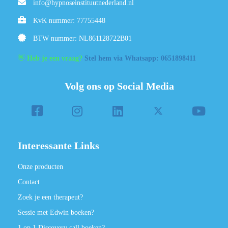
info@hypnoseinstituutnederland.nl
KvK nummer: 77755448
BTW nummer: NL861128722B01
👋
Heb je een vraag?
Stel hem via Whatsapp: 0651898411
Volg ons op Social Media
Interessante Links
Onze producten
Contact
Zoek je een therapeut?
Sessie met Edwin boeken?
1 op 1 Discovery call boeken?