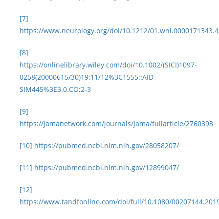
[7]
https://www.neurology.org/doi/10.1212/01.wnl.0000171343.
[8]
https://onlinelibrary.wiley.com/doi/10.1002/(SICI)1097-
0258(20000615/30)19:11/12%3C1555::AID-
SIM445%3E3.0.CO;2-3
[9]
https://jamanetwork.com/journals/jama/fullarticle/2760393
[10]
https://pubmed.ncbi.nlm.nih.gov/28058207/
[11]
https://pubmed.ncbi.nlm.nih.gov/12899047/
[12]
https://www.tandfonline.com/doi/full/10.1080/00207144.201