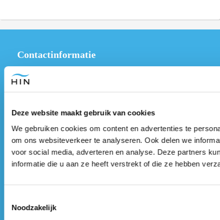
Contactinformatie
Hypnose Instituut Nederland B.V.
Industrieweg 10R
1566 JP
Assendelft
Deze website maakt gebruik van cookies
We gebruiken cookies om content en advertenties te personal
+31 (0)75 3030342
om ons websiteverkeer te analyseren. Ook delen we informat
info@hypnoseinstituutnederland.nl
voor social media, adverteren en analyse. Deze partners 
KvK nummer: 77755448
informatie die u aan ze heeft verstrekt of die ze hebben ver
BTW nummer: NL861128722B01
Toestemmingsselectie
👋
Heb je een vraag?
Stel hem via Whatsapp: 0651898411
Noodzakelijk