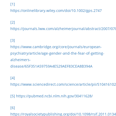
[1]
https://onlinelibrary.wiley.com/doi/10.1002/gps.2747
[2]
https://journals.lww.com/alzheimerjournal/abstract/2007/07
[3]
https://www.cambridge.org/core/journals/european-
psychiatry/article/age-gender-and-the-fear-of-getting-
alzheimers-
disease/65F351A59759A4E529AEF83CEA8B394A
[4]
https://www.sciencedirect.com/science/article/pii/S104161
[5]
https://pubmed.ncbi.nlm.nih.gov/30411628/
[6]
https://royalsocietypublishing.org/doi/10.1098/rsif.2011.0134